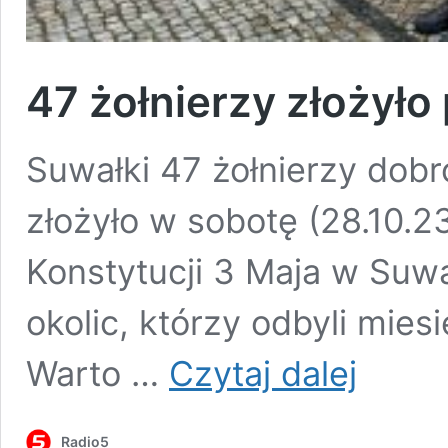
47 żołnierzy złożyło
Suwałki 47 żołnierzy dobr
złożyło w sobotę (28.10.
Konstytucji 3 Maja w Suw
okolic, którzy odbyli mie
47
Warto …
Czytaj dalej
żołnierzy
złożyło
przysięgę
Radio5