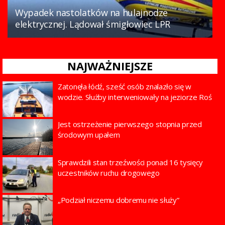
Wypadek nastolatków na hulajnodze
elektrycznej. Lądował śmigłowiec LPR
NAJWAŻNIEJSZE
Zatonęła łódź, sześć osób znalazło się w
wodzie. Służby interweniowały na jeziorze Roś
Jest ostrzeżenie pierwszego stopnia przed
środowym upałem
Sprawdzili stan trzeźwości ponad 16 tysięcy
uczestników ruchu drogowego
„Podział niczemu dobremu nie służy”