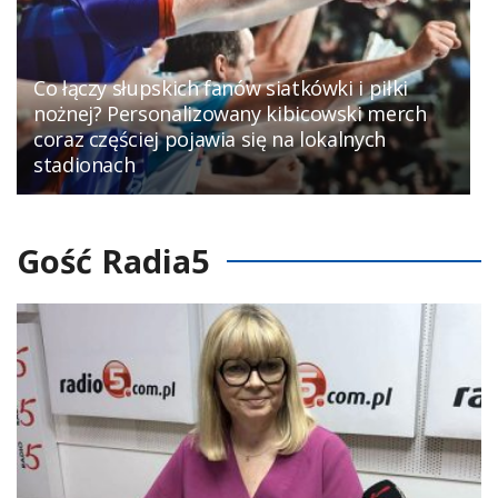
Co łączy słupskich fanów siatkówki i piłki
nożnej? Personalizowany kibicowski merch
coraz częściej pojawia się na lokalnych
stadionach
Gość Radia5