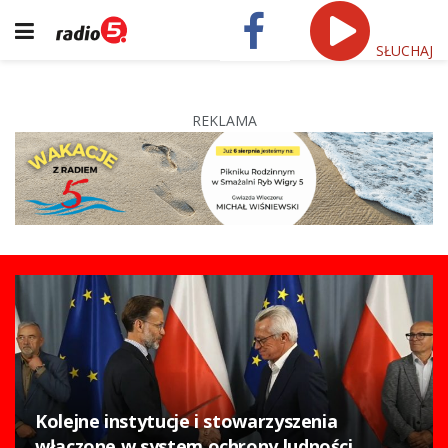
SŁUCHAJ
REKLAMA
Kolejne instytucje i stowarzyszenia
włączone w system ochrony ludności