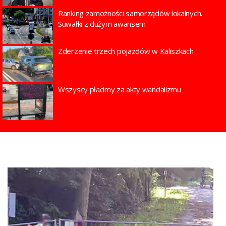
Ranking zamożności samorządów lokalnych.
Suwałki z dużym awansem
Zderzenie trzech pojazdów w Kaliszkach
Wszyscy płacimy za akty wandalizmu