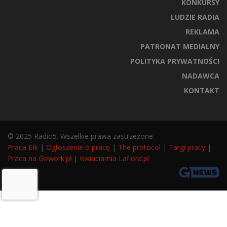
KONKURSY
LUDZIE RADIA
REKLAMA
PATRONAT MEDIALNY
POLITYKA PRYWATNOŚCI
NADAWCA
KONTAKT
© 2025 Radio5. Wszelkie prawa zastrzeżone.
Praca Ełk
|
Ogłoszenie o pracę
|
The protocol
|
Targi pracy
|
Praca na Gowork.pl
|
Kwiaciarnia Laflora.pl