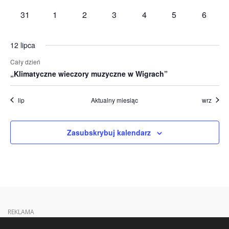
wydarzenia
wydarzenia
wydarzenia
wydarzenia
wydarzenia
wydarzenia
wydarze
0
0
0
0
0
0
0
31
1
2
3
4
5
6
wydarzenia
wydarzenia
wydarzenia
wydarzenia
wydarzenia
wydarzenia
wydarz
12 lipca
Cały dzień
„Klimatyczne wieczory muzyczne w Wigrach”
lip
Aktualny miesiąc
wrz
Zasubskrybuj kalendarz
REKLAMA