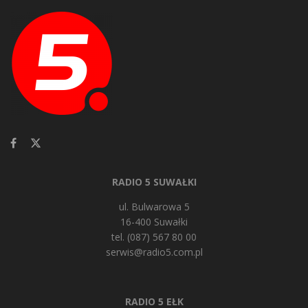
RADIO 5 SUWAŁKI
ul. Bulwarowa 5
16-400 Suwałki
tel. (087) 567 80 00
serwis@radio5.com.pl
RADIO 5 EŁK