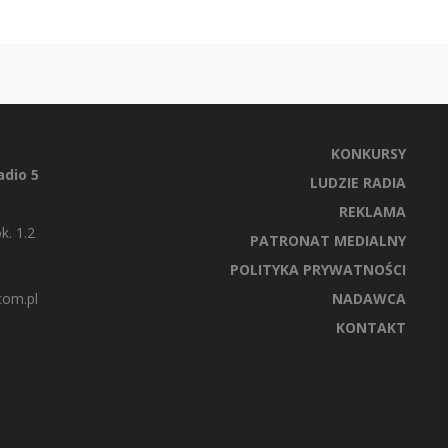
KONKURSY
dio 5
LUDZIE RADIA
REKLAMA
k. 1.2
PATRONAT MEDIALNY
POLITYKA PRYWATNOŚCI
com.pl
NADAWCA
KONTAKT