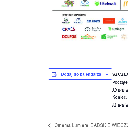
Dodaj do kalendarza
SZCZE
Począte
19 czer
Koniec:
21 czer
Cinema Lumiere: BABSKIE WIECZ