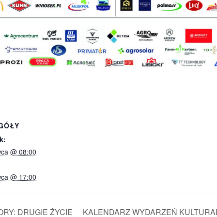
GÓŁY
k:
wca @ 08:00
wca @ 17:00
KALENDARZ WYDARZEŃ KULTURALNY
ORY: DRUGIE ŻYCIE