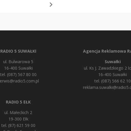
RADIO 5 SUWAŁKI
Agencja Reklamowa Ra
ul. Bulwarowa 5
Suwałki
16-400 Suwałki
ul. Ks J. Zawadzkiego 2 lo
tel. (087) 567 80 00
16-400 Suwałki
erwis@radio5.com.pl
tel. (087) 566 62 10
reklama.suwalki@radio5.
RADIO 5 EŁK
ul. Małeckich 2
19-300 Ełk
tel. (87) 621 59 00