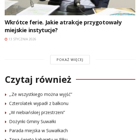
Wkrótce ferie. Jakie atrakcje przygotowały
miejskie instytucje?
13 STYCZNIA 2026
POKAŻ WIĘCEJ
Czytaj również
,,Ze wszystkiego można wyjść”
Czterolatek wypadł z balkonu
„W niebiańskiej przestrzeni”
Dożynki Gminy Suwałki
Parada miejska w Suwałkach
Trwa święto kabaretu w Ełku