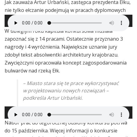
Jak zauważa Artur Urbański, zastępca prezydenta Ełku,
nie tylko ełczanie podejmują w pracach dyplomowych
tego typu zagadnienia.
W ubiegłym roku kapituła konkursowa musiała
zapoznać się z 14 pracami. Ostatecznie przyznano 3
nagrody i 4 wyróżnienia. Największe uznanie jury
zdobył tekst absolwentki architektury krajobrazu.
Zwyciężczyni opracowała koncept zagospodarowania
bulwarów nad rzeką Ełk.
– Miasto stara się te prace wykorzystywać
w projektowaniu nowych rozwiązań
–
podkreśla Artur Urbański.
Nabór prac do tegorocznej odsłony konkursu potrwa
do 15 października. Więcej informacji o konkursie