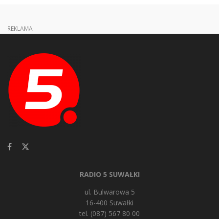
REKLAMA
RADIO 5 SUWAŁKI
ul. Bulwarowa 5
16-400 Suwałki
tel. (087) 567 80 00