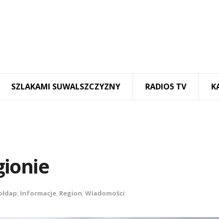
SZLAKAMI SUWALSZCZYZNY
RADIO5 TV
K
ionie
ołdap
,
Informacje
,
Region
,
Wiadomości