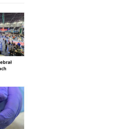
zebrał
ach