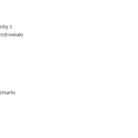
oby z
yzdrowiało
 zmarło