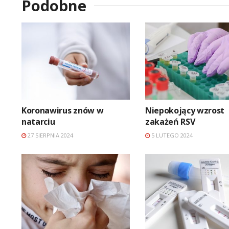
Podobne
Koronawirus znów w
Niepokojący wzrost
natarciu
zakażeń RSV
27 SIERPNIA 2024
5 LUTEGO 2024