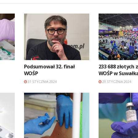
Podsumował 32. finał
233 688 złotych 
WOŚP
WOŚP w Suwałk
31 STYCZNIA 2024
29 STYCZNIA 2024