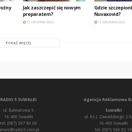
roźny
Jak zaszczepić się nowym
Gdzie szczepion
preparatem?
Nuvaxovid?
11 GRUDNIA 2023
11 GRUDNIA 2023
POKAŻ WIĘCEJ
RADIO 5 SUWAŁKI
Agencja Reklamowa Ra
ul. Bulwarowa 5
Suwałki
16-400 Suwałki
ul. Ks J. Zawadzkiego 2 lo
tel. (087) 567 80 00
16-400 Suwałki
erwis@radio5.com.pl
tel. (087) 566 62 10