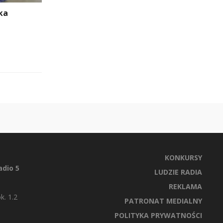
ka
KONKURSY
dio 5
LUDZIE RADIA
REKLAMA
k. 1.2
PATRONAT MEDIALNY
POLITYKA PRYWATNOŚCI