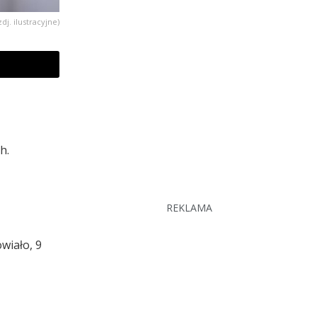
zdj. ilustracyjne)
h.
REKLAMA
wiało, 9