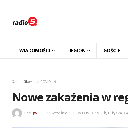
WIADOMOŚCI
REGION
GOŚCIE
Strona Główna
COVID-19
Nowe zakażenia w reg
Red.
JW
11 września 2020
w
COVID-19
,
Ełk
,
Giżycko
,
G