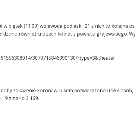
 piątek (11.09) wojewoda podlaski. 21 z nich to kolejne os
rdzono również u trzech kobiet z powiatu grajewskiego. W
4861556308914/3070715846390130/?type=3&theater
ej doby zakażenie koronawirusem potwierdzono u 594 osób,
 19 zmarło 2 169.