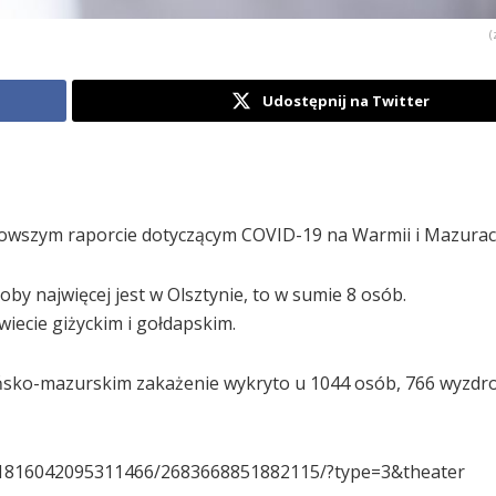
(
Udostępnij na Twitter
nowszym raporcie dotyczącym COVID-19 na Warmii i Mazurac
y najwięcej jest w Olsztynie, to w sumie 8 osób.
ecie giżyckim i gołdapskim.
sko-mazurskim zakażenie wykryto u 1044 osób, 766 wyzdro
.1816042095311466/2683668851882115/?type=3&theater