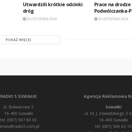
Utwardzili krótkie odcinki
Prace na drodze
dróg
Podwólczanka-P
26 LISTOPADA 2024
19 LISTOPADA 2024
POKAŻ WIĘCEJ
RADIO 5 SUWAŁKI
Agencja Reklamowa Ra
ul. Bulwarowa 5
Suwałki
16-400 Suwałki
ul. Ks J. Zawadzkiego 2 lo
tel. (087) 567 80 00
16-400 Suwałki
erwis@radio5.com.pl
tel. (087) 566 62 10