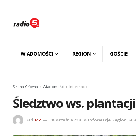
WIADOMOŚCI
REGION
GOŚCIE
Strona Główna
Wiadomości
Informacje
Śledztwo ws. plantac
Red.
MZ
18 września 2020
w
Informacje
,
Region
,
Suw