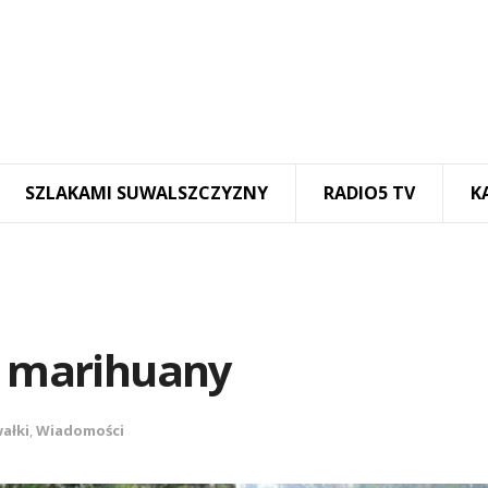
SZLAKAMI SUWALSZCZYZNY
RADIO5 TV
K
ji marihuany
ałki
,
Wiadomości