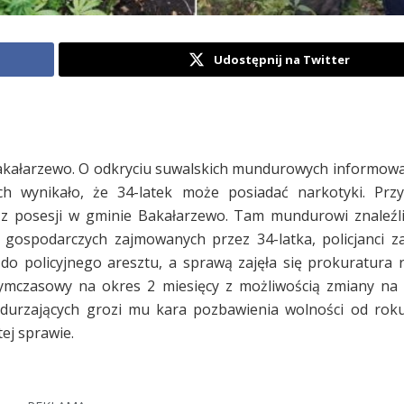
Udostępnij na Twitter
Bakałarzewo. O odkryciu suwalskich mundurowych informowa
ych wynikało, że 34-latek może posiadać narkotyki. Prz
ną z posesji w gminie Bakałarzewo. Tam mundurowi znaleźl
gospodarczych zajmowanych przez 34-latka, policjanci za
do policyjnego aresztu, a sprawą zajęła się prokuratura
mczasowy na okres 2 miesięcy z możliwością zmiany na 
odurzających grozi mu kara pozbawienia wolności od roku
ej sprawie.