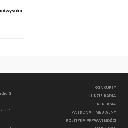
odwysokie
KONKURSY
dio 5
LUDZIE RADIA
REKLAMA
k. 1.2
PATRONAT MEDIALNY
POLITYKA PRYWATNOŚCI