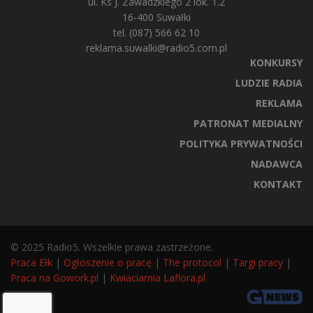
ul. Ks J. Zawadzkiego 2 lok. 1.2
16-400 Suwałki
tel. (087) 566 62 10
reklama.suwalki@radio5.com.pl
KONKURSY
LUDZIE RADIA
REKLAMA
PATRONAT MEDIALNY
POLITYKA PRYWATNOŚCI
NADAWCA
KONTAKT
© 2025 Radio5. Wszelkie prawa zastrzeżone.
Praca Ełk
|
Ogłoszenie o pracę
|
The protocol
|
Targi pracy
|
Praca na Gowork.pl
|
Kwiaciarnia Laflora.pl