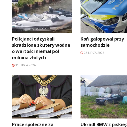
Policjanci odzyskali
Koń galopował przy
skradzione skutery wodne
samochodzie
o wartości niemal pół
28 LIPCA 2026
miliona złotych
31 LIPCA 2026
Prace społeczne za
Ukradł BMW z piskie