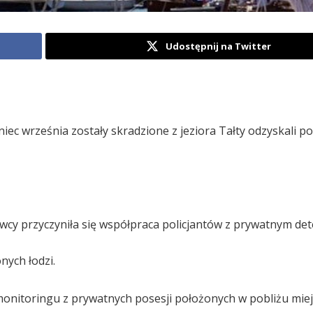
Udostępnij na Twitter
ec września zostały skradzione z jeziora Tałty odzyskali pol
awcy przyczyniła się współpraca policjantów z prywatnym de
nych łodzi.
e monitoringu z prywatnych posesji położonych w pobliżu mie