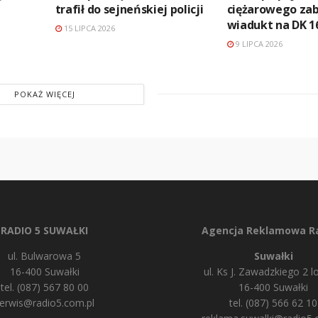
trafił do sejneńskiej policji
ciężarowego za
wiadukt na DK 1
15 LIPCA 2026
9 LIPCA 2026
POKAŻ WIĘCEJ
RADIO 5 SUWAŁKI
Agencja Reklamowa Ra
ul. Bulwarowa 5
Suwałki
16-400 Suwałki
ul. Ks J. Zawadzkiego 2 lo
tel. (087) 567 80 00
16-400 Suwałki
erwis@radio5.com.pl
tel. (087) 566 62 10