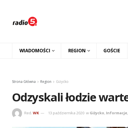
WIADOMOŚCI
REGION
GOŚCIE
Strona Główna
Region
Giżycko
Odzyskali łodzie warte
Red.
WK
13 października 2020
w
Giżycko
,
Informacje