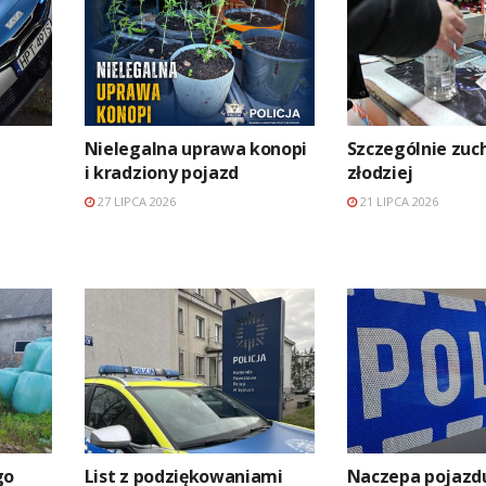
Nielegalna uprawa konopi
Szczególnie zuc
i kradziony pojazd
złodziej
27 LIPCA 2026
21 LIPCA 2026
go
List z podziękowaniami
Naczepa pojazd