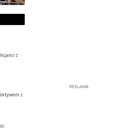
icjanci z
REKLAMA
tektywem z
jsc