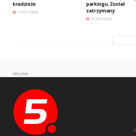
kradzieże
parkingu. Został
zatrzymany
17 LIPCA 2026
16 LIPCA 2026
REKLAMA
s