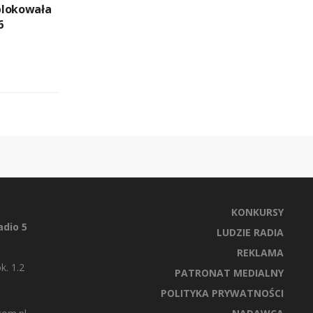
blokowała
6
KONKURSY
dio 5
LUDZIE RADIA
REKLAMA
k. 1.2
PATRONAT MEDIALNY
POLITYKA PRYWATNOŚCI