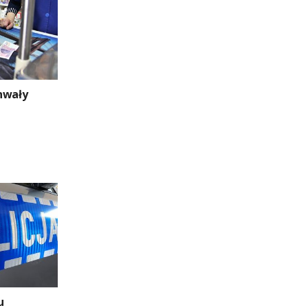
hwały
u