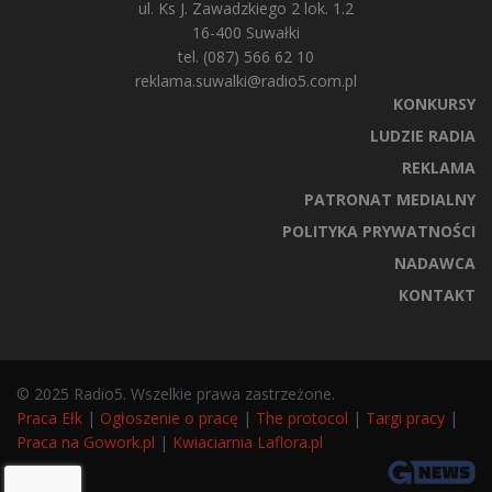
ul. Ks J. Zawadzkiego 2 lok. 1.2
16-400 Suwałki
tel. (087) 566 62 10
reklama.suwalki@radio5.com.pl
KONKURSY
LUDZIE RADIA
REKLAMA
PATRONAT MEDIALNY
POLITYKA PRYWATNOŚCI
NADAWCA
KONTAKT
© 2025 Radio5. Wszelkie prawa zastrzeżone.
Praca Ełk
|
Ogłoszenie o pracę
|
The protocol
|
Targi pracy
|
Praca na Gowork.pl
|
Kwiaciarnia Laflora.pl