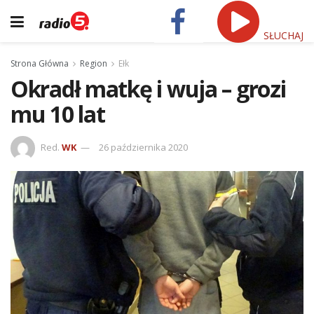
SŁUCHAJ
Strona Główna
Region
Ełk
Okradł matkę i wuja – grozi
mu 10 lat
Red.
WK
26 października 2020