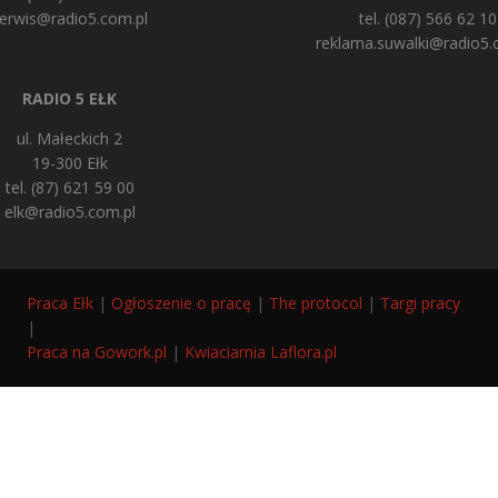
erwis@radio5.com.pl
tel. (087) 566 62 10
reklama.suwalki@radio5.
RADIO 5 EŁK
ul. Małeckich 2
19-300 Ełk
tel. (87) 621 59 00
elk@radio5.com.pl
Praca Ełk
|
Ogłoszenie o pracę
|
The protocol
|
Targi pracy
|
Praca na Gowork.pl
|
Kwiaciarnia Laflora.pl