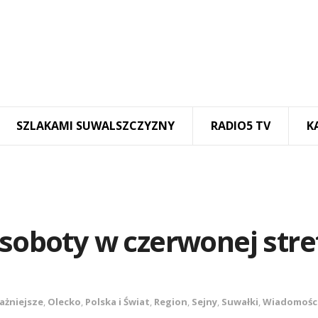
SZLAKAMI SUWALSZCZYZNY
RADIO5 TV
K
 soboty w czerwonej stre
ażniejsze
,
Olecko
,
Polska i Świat
,
Region
,
Sejny
,
Suwałki
,
Wiadomośc