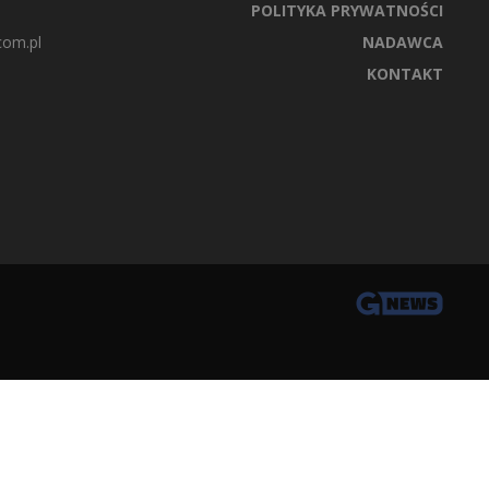
POLITYKA PRYWATNOŚCI
com.pl
NADAWCA
KONTAKT