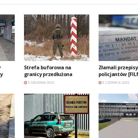
y
Strefa buforowa na
Złamali przepisy
dy
granicy przedłużona
policjantów [FIL
5 GRUDNIA 2025
3 CZERWCA 2025