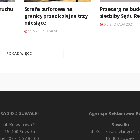
 ruchu
Strefa buforowa na
Przetarg na bu
granicy przez kolejne trzy
siedziby Sądu 
miesiące
5 LISTOPADA 2024
11 GRUDNIA 2024
POKAŻ WIĘCEJ
RADIO 5 SUWAŁKI
Agencja Reklamowa Ra
ul. Bulwarowa 5
Suwałki
16-400 Suwałki
ul. Ks J. Zawadzkiego 2 lo
tel. (087) 567 80 00
16-400 Suwałki