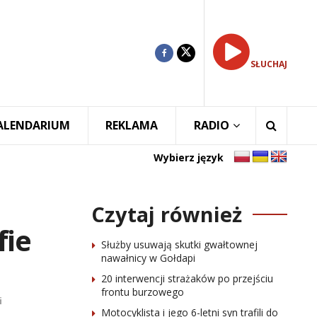
SŁUCHAJ
ALENDARIUM
REKLAMA
RADIO
Wybierz język
Czytaj również
fie
Służby usuwają skutki gwałtownej
nawałnicy w Gołdapi
20 interwencji strażaków po przejściu
frontu burzowego
i
Motocyklista i jego 6-letni syn trafili do