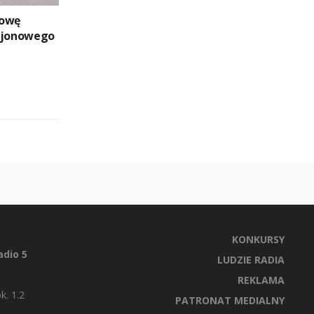
dowę
Rejonowego
KONKURSY
dio 5
LUDZIE RADIA
REKLAMA
k. 1.2
PATRONAT MEDIALNY