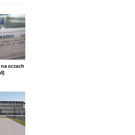
 na oczach
M]