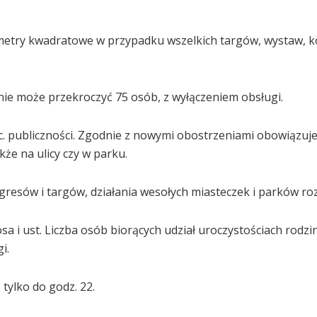
4 metry kwadratowe w przypadku wszelkich targów, wystaw,
nie może przekroczyć 75 osób, z wyłączeniem obsługi.
. publiczności. Zgodnie z nowymi obostrzeniami obowiązuj
akże na ulicy czy w parku.
resów i targów, działania wesołych miasteczek i parków roz
a i ust. Liczba osób biorących udział uroczystościach rodzi
i.
 tylko do godz. 22.