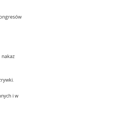
 kongresów
e nakaz
rywki.
nnych i w