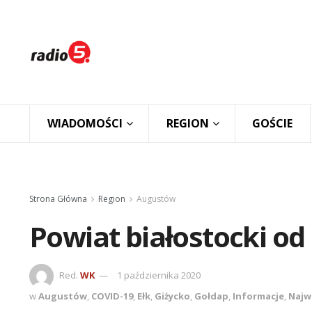
WIADOMOŚCI
REGION
GOŚCIE
Strona Główna
Region
Augustów
Powiat białostocki od
Red.
WK
1 października 2020
w
Augustów
,
COVID-19
,
Ełk
,
Giżycko
,
Gołdap
,
Informacje
,
Najw