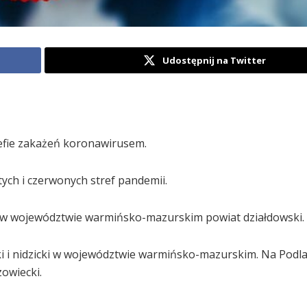
Udostępnij na Twitter
refie zakażeń koronawirusem.
tych i czerwonych stref pandemii.
 a w województwie warmińsko-mazurskim powiat działdowski.
wski i nidzicki w województwie warmińsko-mazurskim. Na Podl
zowiecki.