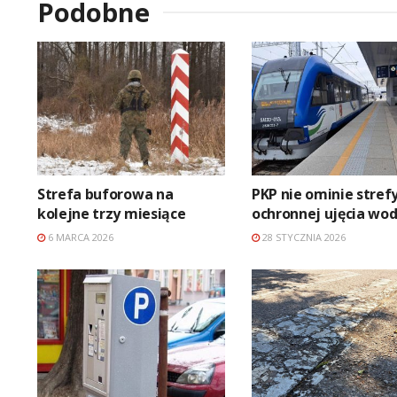
Podobne
Strefa buforowa na
PKP nie ominie stref
kolejne trzy miesiące
ochronnej ujęcia wo
6 MARCA 2026
28 STYCZNIA 2026