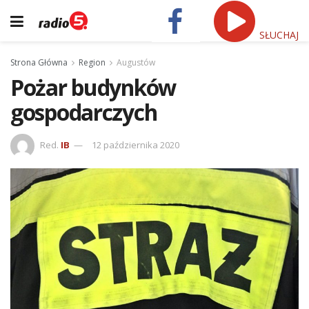
SŁUCHAJ
Strona Główna
Region
Augustów
Pożar budynków
gospodarczych
Red.
IB
12 października 2020