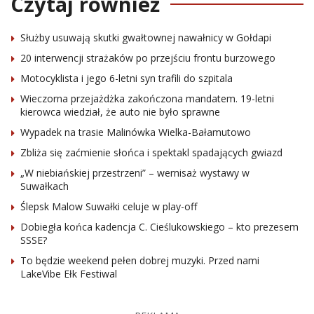
Czytaj również
Służby usuwają skutki gwałtownej nawałnicy w Gołdapi
20 interwencji strażaków po przejściu frontu burzowego
Motocyklista i jego 6-letni syn trafili do szpitala
Wieczorna przejażdżka zakończona mandatem. 19-letni
kierowca wiedział, że auto nie było sprawne
Wypadek na trasie Malinówka Wielka-Bałamutowo
Zbliża się zaćmienie słońca i spektakl spadających gwiazd
„W niebiańskiej przestrzeni” – wernisaż wystawy w
Suwałkach
Ślepsk Malow Suwałki celuje w play-off
Dobiegła końca kadencja C. Cieślukowskiego – kto prezesem
SSSE?
To będzie weekend pełen dobrej muzyki. Przed nami
LakeVibe Ełk Festiwal