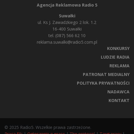
Agencja Reklamowa Radio 5
Suwałki
ul. Ks J. Zawadzkiego 2 lok. 1.2
16-400 Suwałki
tel. (087) 566 62 10
reklama.suwalki@radio5.com.pl
KONKURSY
LUDZIE RADIA
REKLAMA
PATRONAT MEDIALNY
POLITYKA PRYWATNOŚCI
NADAWCA
KONTAKT
© 2025 Radio5. Wszelkie prawa zastrzeżone.
Praca Ełk
|
Ogłoszenie o pracę
|
The protocol
|
Targi pracy
|