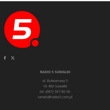
RADIO 5 SUWAŁKI
ul. Bulwarowa 5
16-400 Suwałki
tel. (087) 567 80 00
serwis@radio5.com.pl