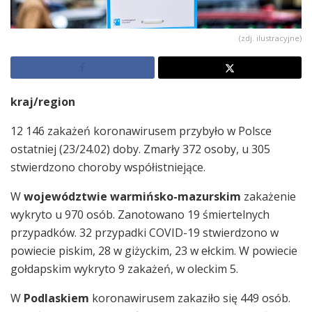
(zdj. ilustracyjne)
kraj/region
12 146 zakażeń koronawirusem przybyło w Polsce
ostatniej (23/24.02) doby. Zmarły 372 osoby, u 305
stwierdzono choroby współistniejące.
W
województwie warmińsko-mazurskim
zakażenie
wykryto u 970 osób. Zanotowano 19 śmiertelnych
przypadków. 32 przypadki COVID-19 stwierdzono w
powiecie piskim, 28 w giżyckim, 23 w ełckim. W powiecie
gołdapskim wykryto 9 zakażeń, w oleckim 5.
W
Podlaskiem
koronawirusem zakaziło się 449 osób.