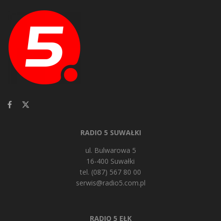
RADIO 5 SUWAŁKI
ul. Bulwarowa 5
16-400 Suwałki
tel. (087) 567 80 00
serwis@radio5.com.pl
RADIO 5 EŁK