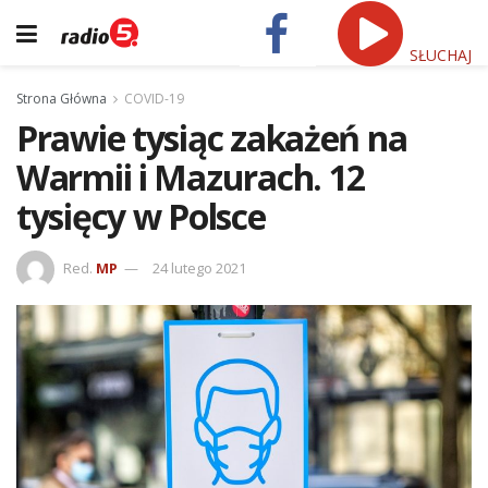
SŁUCHAJ
Strona Główna
COVID-19
Prawie tysiąc zakażeń na
Warmii i Mazurach. 12
tysięcy w Polsce
Red.
MP
24 lutego 2021