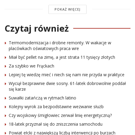
POKAŻ WIĘCEJ
Czytaj również
Termomodernizacja i drobne remonty. W wakacje w
placówkach oświatowych praca wre
Miał być pellet na zimę, a jest strata 11 tysięcy złotych
Za szybko we Frąckach
Lepiej tę wiedzę mieć i niech się nam nie przyda w praktyce
Wyciął bezprawnie dwie sosny. 61-latek dobrowolnie poddał
się karze
Suwałki zatańczą w rytmach latino
Kolejny wyrok za bezpodstawne wezwanie służb
Czy wojskowy śmigłowiec zerwał linię energetyczną?
18-latek przyznał się do zniszczenia samochodu
Powiat ełcki z największą liczbą interwencji po burzach