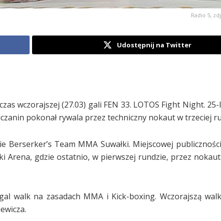
Radio 5, zd
Udostępnij na Twitter
as wczorajszej (27.03) gali FEN 33. LOTOS Fight Night. 25-l
czanin pokonał rywala przez techniczny nokaut w trzeciej ru
ie Berserker’s Team MMA Suwałki. Miejscowej publiczności
i Arena, gdzie ostatnio, w pierwszej rundzie, przez nokaut
 gal walk na zasadach MMA i Kick-boxing. Wczorajszą wal
ewicza.