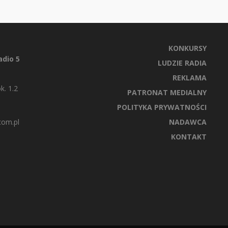
KONKURSY
dio 5
LUDZIE RADIA
REKLAMA
k. 1.2
PATRONAT MEDIALNY
POLITYKA PRYWATNOŚCI
com.pl
NADAWCA
KONTAKT