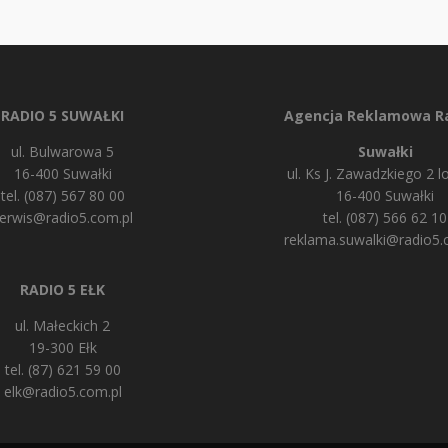
RADIO 5 SUWAŁKI
Agencja Reklamowa Ra
ul. Bulwarowa 5
Suwałki
16-400 Suwałki
ul. Ks J. Zawadzkiego 2 lo
tel. (087) 567 80 00
16-400 Suwałki
erwis@radio5.com.pl
tel. (087) 566 62 10
reklama.suwalki@radio5.
RADIO 5 EŁK
ul. Małeckich 2
19-300 Ełk
tel. (87) 621 59 00
elk@radio5.com.pl