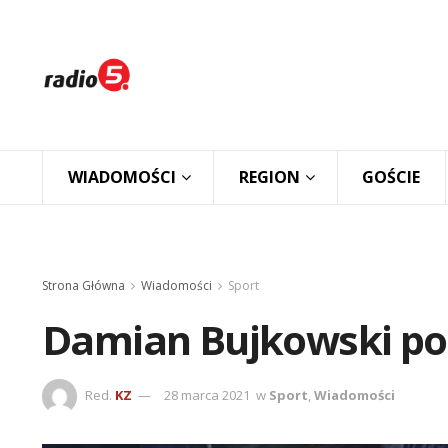
WIADOMOŚCI
REGION
GOŚCIE
Strona Główna
Wiadomości
Sport
Damian Bujkowski po
Red.
KZ
28 marca 2021
w
Sport
,
Wiadomości