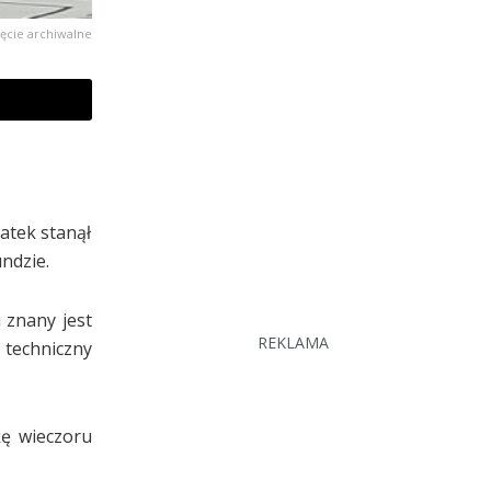
jęcie archiwalne
atek stanął
ndzie.
 znany jest
REKLAMA
 techniczny
kę wieczoru