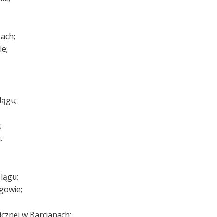
ach;
ie;
lągu;
;
.
lągu;
gowie;
icznej w Barcianach;