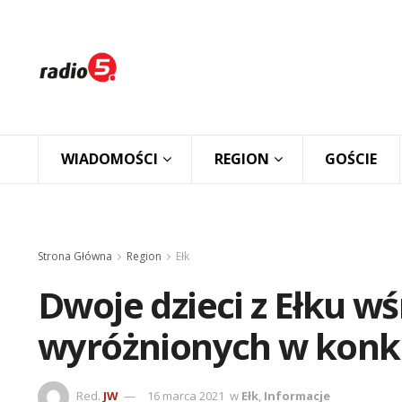
WIADOMOŚCI
REGION
GOŚCIE
Strona Główna
Region
Ełk
Dwoje dzieci z Ełku w
wyróżnionych w konk
Red.
JW
16 marca 2021
w
Ełk
,
Informacje