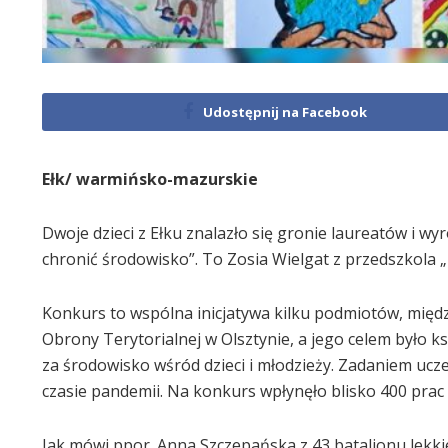
Udostępnij na Facebook
Ełk/ warmińsko-mazurskie
Dwoje dzieci z Ełku znalazło się gronie laureatów i w
chronić środowisko”. To Zosia Wielgat z przedszkola „
Konkurs to wspólna inicjatywa kilku podmiotów, międ
Obrony Terytorialnej w Olsztynie, a jego celem było 
za środowisko wśród dzieci i młodzieży. Zadaniem ucz
czasie pandemii. Na konkurs wpłynęło blisko 400 prac
Jak mówi ppor. Anna Szczepańska z 43 batalionu lekkie