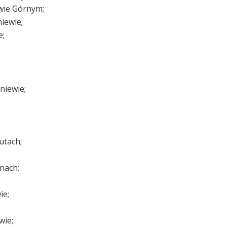
owie Górnym;
iewie;
e;
niewie;
utach;
nach;
ie;
wie;