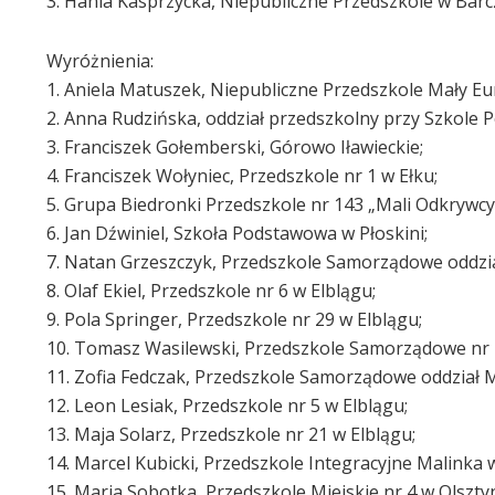
3. Hania Kasprzycka, Niepubliczne Przedszkole w Barc
Wyróżnienia:
1. Aniela Matuszek, Niepubliczne Przedszkole Mały Eu
2. Anna Rudzińska, oddział przedszkolny przy Szkole
3. Franciszek Gołemberski, Górowo Iławieckie;
4. Franciszek Wołyniec, Przedszkole nr 1 w Ełku;
5. Grupa Biedronki Przedszkole nr 143 „Mali Odkrywcy
6. Jan Dźwiniel, Szkoła Podstawowa w Płoskini;
7. Natan Grzeszczyk, Przedszkole Samorządowe oddzia
8. Olaf Ekiel, Przedszkole nr 6 w Elblągu;
9. Pola Springer, Przedszkole nr 29 w Elblągu;
10. Tomasz Wasilewski, Przedszkole Samorządowe nr 
11. Zofia Fedczak, Przedszkole Samorządowe oddział M
12. Leon Lesiak, Przedszkole nr 5 w Elblągu;
13. Maja Solarz, Przedszkole nr 21 w Elblągu;
14. Marcel Kubicki, Przedszkole Integracyjne Malinka 
15. Maria Sobotka, Przedszkole Miejskie nr 4 w Olsztyn