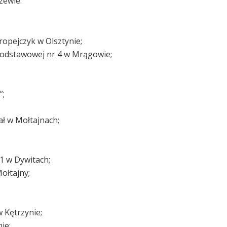
zewie.
ropejczyk w Olsztynie;
 Podstawowej nr 4 w Mrągowie;
”;
ł w Mołtajnach;
1 w Dywitach;
ołtajny;
w Kętrzynie;
ie;