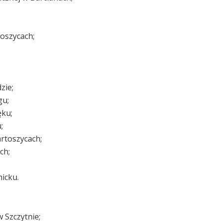
oszycach;
zie;
gu;
ęku;
;
rtoszycach;
ch;
icku.
 Szczytnie;