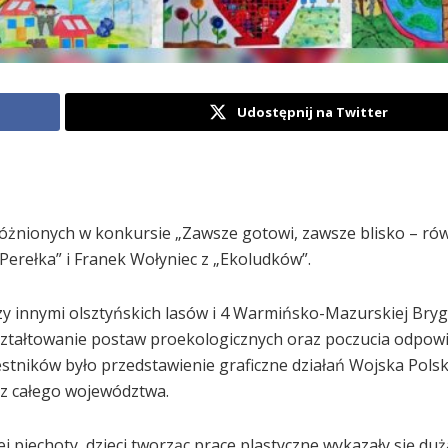
Udostępnij na Twitter
yróżnionych w konkursie „Zawsze gotowi, zawsze blisko – rów
Perełka” i Franek Wołyniec z „Ekoludków”.
zy innymi olsztyńskich lasów i 4 Warmińsko-Mazurskiej Bry
kształtowanie postaw proekologicznych oraz poczucia odpowi
estników było przedstawienie graficzne działań Wojska Pols
 z całego województwa.
j piechoty, dzieci tworząc prace plastyczne wykazały się duż