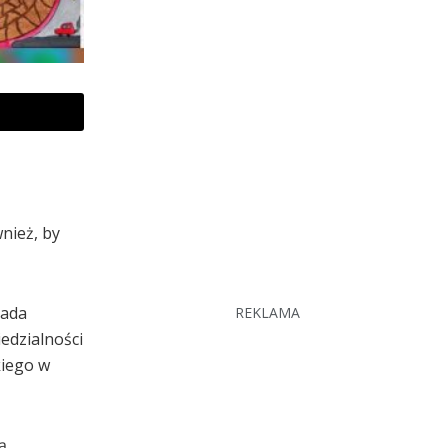
nież, by
gada
REKLAMA
edzialności
kiego w
ą