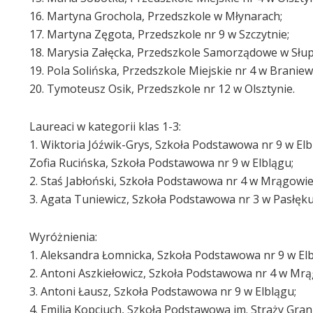
16. Martyna Grochola, Przedszkole w Młynarach;
17. Martyna Zęgota, Przedszkole nr 9 w Szczytnie;
18. Marysia Załęcka, Przedszkole Samorządowe w Słup
19. Pola Solińska, Przedszkole Miejskie nr 4 w Braniew
20. Tymoteusz Osik, Przedszkole nr 12 w Olsztynie.
Laureaci w kategorii klas 1-3:
1. Wiktoria Jóźwik-Grys, Szkoła Podstawowa nr 9 w Elb
Zofia Rucińska, Szkoła Podstawowa nr 9 w Elblągu;
2. Staś Jabłoński, Szkoła Podstawowa nr 4 w Mrągowie
3. Agata Tuniewicz, Szkoła Podstawowa nr 3 w Pasłęku
Wyróżnienia:
1. Aleksandra Łomnicka, Szkoła Podstawowa nr 9 w Elb
2. Antoni Aszkiełowicz, Szkoła Podstawowa nr 4 w Mrą
3. Antoni Łausz, Szkoła Podstawowa nr 9 w Elblągu;
4. Emilia Kopciuch, Szkoła Podstawowa im. Straży Gran