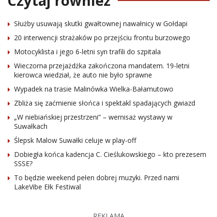
Czytaj również
Służby usuwają skutki gwałtownej nawałnicy w Gołdapi
20 interwencji strażaków po przejściu frontu burzowego
Motocyklista i jego 6-letni syn trafili do szpitala
Wieczorna przejażdżka zakończona mandatem. 19-letni
kierowca wiedział, że auto nie było sprawne
Wypadek na trasie Malinówka Wielka-Bałamutowo
Zbliża się zaćmienie słońca i spektakl spadających gwiazd
„W niebiańskiej przestrzeni” – wernisaż wystawy w
Suwałkach
Ślepsk Malow Suwałki celuje w play-off
Dobiegła końca kadencja C. Cieślukowskiego – kto prezesem
SSSE?
To będzie weekend pełen dobrej muzyki. Przed nami
LakeVibe Ełk Festiwal
REKLAMA