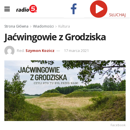
SŁUCHAJ
Strona Główna
Wiadomości
Kultura
Jaćwingowie z Grodziska
Red.
Szymon Kozicz
17 marca 2021
Facebook