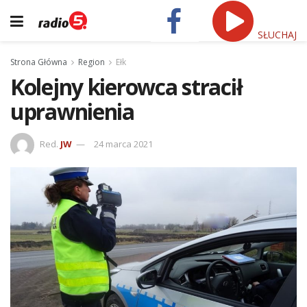
SŁUCHAJ
Strona Główna
Region
Ełk
Kolejny kierowca stracił
uprawnienia
Red.
JW
24 marca 2021