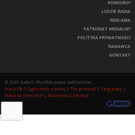
KONKURSY
LUDZIE RADIA
REKLAMA
PATRONAT MEDIALNY
POLITYKA PRYWATNOŚCI
NADAWCA
KONTAKT
© 2025 Radio5. Wszelkie prawa zastrzeżone.
Praca Ełk
|
Ogłoszenie o pracę
|
The protocol
|
Targi pracy
|
Praca na Gowork.pl
|
Kwiaciarnia Laflora.pl