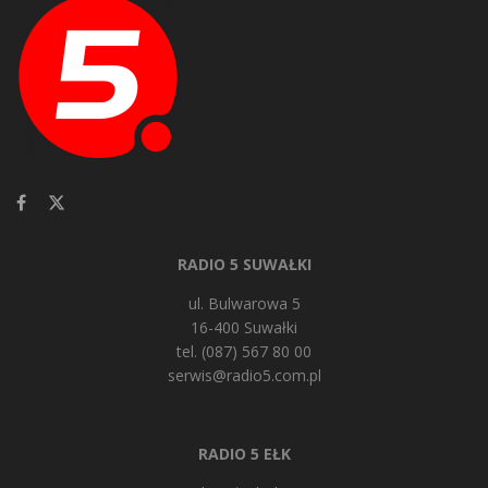
RADIO 5 SUWAŁKI
ul. Bulwarowa 5
16-400 Suwałki
tel. (087) 567 80 00
serwis@radio5.com.pl
RADIO 5 EŁK