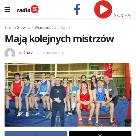
SŁUCHAJ
Strona Główna
Wiadomości
Sport
Mają kolejnych mistrzów
Red.
MZ
9 marca 2021