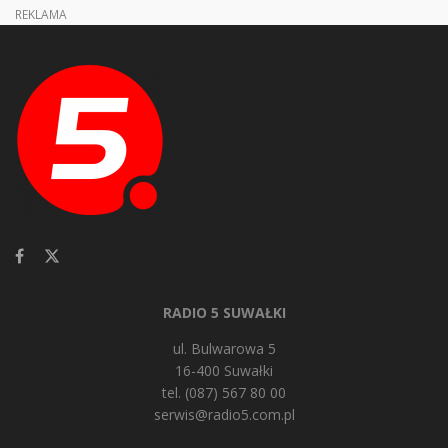
REKLAMA
RADIO 5 SUWAŁKI
ul. Bulwarowa 5
16-400 Suwałki
tel. (087) 567 80 00
serwis@radio5.com.pl