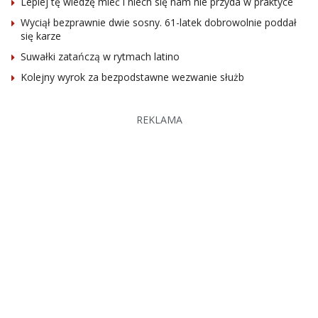
Lepiej tę wiedzę mieć i niech się nam nie przyda w praktyce
Wyciął bezprawnie dwie sosny. 61-latek dobrowolnie poddał
się karze
Suwałki zatańczą w rytmach latino
Kolejny wyrok za bezpodstawne wezwanie służb
REKLAMA