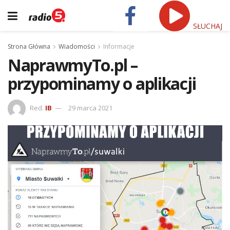
SŁUCHAJ
Strona Główna
Wiadomości
Informacje
NaprawmyTo.pl –
przypominamy o aplikacji
Red.
IB
29 marca 2021