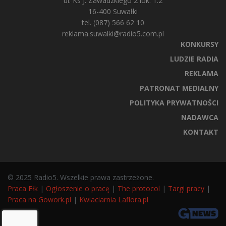
ul. Ks J. Zawadzkiego 2 lok. 1.2
16-400 Suwałki
tel. (087) 566 62 10
reklama.suwalki@radio5.com.pl
KONKURSY
LUDZIE RADIA
REKLAMA
PATRONAT MEDIALNY
POLITYKA PRYWATNOŚCI
NADAWCA
KONTAKT
© 2025 Radio5. Wszelkie prawa zastrzeżone.
Praca Ełk
|
Ogłoszenie o pracę
|
The protocol
|
Targi pracy
|
Praca na Gowork.pl
|
Kwiaciarnia Laflora.pl