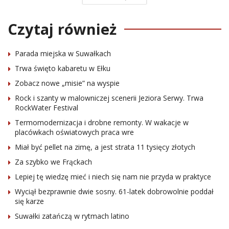
Czytaj również
Parada miejska w Suwałkach
Trwa święto kabaretu w Ełku
Zobacz nowe „misie” na wyspie
Rock i szanty w malowniczej scenerii Jeziora Serwy. Trwa
RockWater Festival
Termomodernizacja i drobne remonty. W wakacje w
placówkach oświatowych praca wre
Miał być pellet na zimę, a jest strata 11 tysięcy złotych
Za szybko we Frąckach
Lepiej tę wiedzę mieć i niech się nam nie przyda w praktyce
Wyciął bezprawnie dwie sosny. 61-latek dobrowolnie poddał
się karze
Suwałki zatańczą w rytmach latino