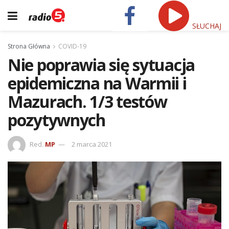
SŁUCHAJ
Strona Główna
COVID-19
Nie poprawia się sytuacja
epidemiczna na Warmii i
Mazurach. 1/3 testów
pozytywnych
Red.
MP
2 marca 2021