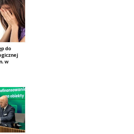
ęp do
ogicznej
n. w