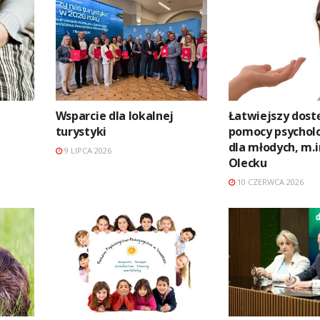
Wsparcie dla lokalnej
Łatwiejszy dost
turystyki
pomocy psychol
dla młodych, m.i
9 LIPCA 2026
Olecku
10 CZERWCA 2026