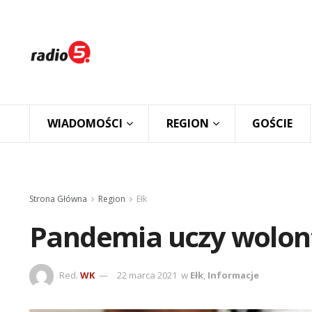
WIADOMOŚCI
REGION
GOŚCIE
Strona Główna
Region
Ełk
Pandemia uczy wolont
Red.
WK
22 marca 2021
w
Ełk
,
Informacje