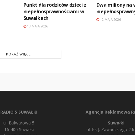
Punkt dla rodziców dzieci z
Dwa miliony na 
niepełnosprawnościami w
niepełnosprawn
Suwałkach
12 MAJA 2026
13 MAJA 2026
POKAŻ WIĘCEJ
RADIO 5 SUWAŁKI
Agencja Reklamowa Ra
ul. Bulwarowa 5
Suwałki
16-400 Suwałki
ul. Ks J. Zawadzkiego 2 lo