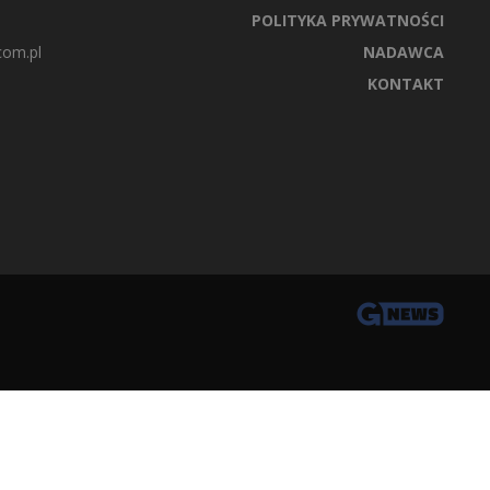
POLITYKA PRYWATNOŚCI
com.pl
NADAWCA
KONTAKT