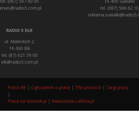
tel. (087) 567 80 00
16-400 Suwałki
erwis@radio5.com.pl
tel. (087) 566 62 10
reklama.suwalki@radio5.
RADIO 5 EŁK
ul. Małeckich 2
19-300 Ełk
tel. (87) 621 59 00
elk@radio5.com.pl
Praca Ełk
|
Ogłoszenie o pracę
|
The protocol
|
Targi pracy
|
Praca na Gowork.pl
|
Kwiaciarnia Laflora.pl