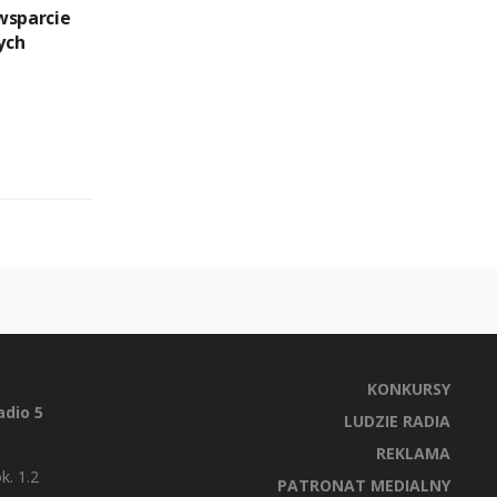
wsparcie
ych
KONKURSY
dio 5
LUDZIE RADIA
REKLAMA
k. 1.2
PATRONAT MEDIALNY