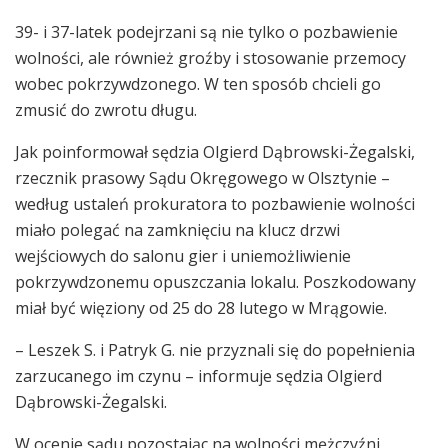
39- i 37-latek podejrzani są nie tylko o pozbawienie
wolności, ale również groźby i stosowanie przemocy
wobec pokrzywdzonego. W ten sposób chcieli go
zmusić do zwrotu długu.
Jak poinformował sędzia Olgierd Dąbrowski-Żegalski,
rzecznik prasowy Sądu Okręgowego w Olsztynie –
według ustaleń prokuratora to pozbawienie wolności
miało polegać na zamknięciu na klucz drzwi
wejściowych do salonu gier i uniemożliwienie
pokrzywdzonemu opuszczania lokalu. Poszkodowany
miał być więziony od 25 do 28 lutego w Mrągowie.
– Leszek S. i Patryk G. nie przyznali się do popełnienia
zarzucanego im czynu – informuje sędzia Olgierd
Dąbrowski-Żegalski.
W ocenie sądu pozostając na wolności mężczyźni