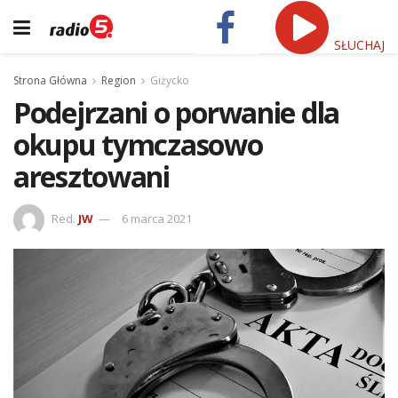
SŁUCHAJ
Strona Główna
Region
Giżycko
Podejrzani o porwanie dla
okupu tymczasowo
aresztowani
Red.
JW
6 marca 2021