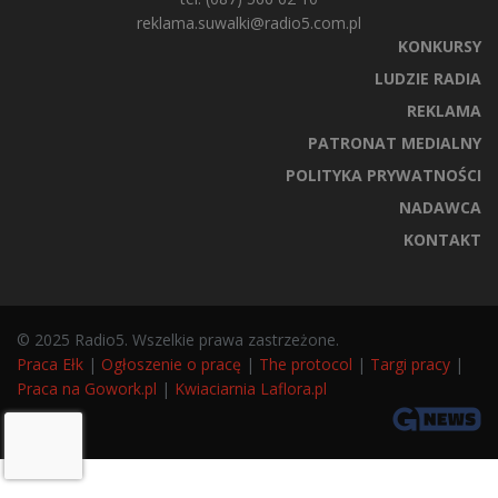
reklama.suwalki@radio5.com.pl
KONKURSY
LUDZIE RADIA
REKLAMA
PATRONAT MEDIALNY
POLITYKA PRYWATNOŚCI
NADAWCA
KONTAKT
© 2025 Radio5. Wszelkie prawa zastrzeżone.
Praca Ełk
|
Ogłoszenie o pracę
|
The protocol
|
Targi pracy
|
Praca na Gowork.pl
|
Kwiaciarnia Laflora.pl