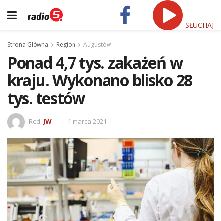
SŁUCHAJ
Strona Główna
Region
Augustów
Ponad 4,7 tys. zakażeń w
kraju. Wykonano blisko 28
tys. testów
Red.
JW
1 marca 2021