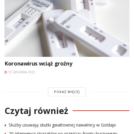
Koronawirus wciąż groźny
13 GRUDNIA 2023
POKAŻ WIĘCEJ
Czytaj również
Służby usuwają skutki gwałtownej nawałnicy w Gołdapi
20 interwencji strażaków po przejściu frontu burzowego