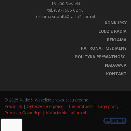
16-400 Suwałki
tel. (087) 566 62 10
reklama.suwalki@radio5.com.pl
KONKURSY
LUDZIE RADIA
REKLAMA
PATRONAT MEDIALNY
POLITYKA PRYWATNOŚCI
NADAWCA
KONTAKT
© 2025 Radio5. Wszelkie prawa zastrzeżone.
Praca Ełk
|
Ogłoszenie o pracę
|
The protocol
|
Targi pracy
|
Praca na Gowork.pl
|
Kwiaciarnia Laflora.pl