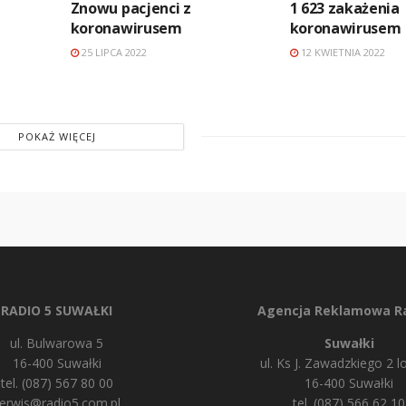
Znowu pacjenci z
1 623 zakażenia
koronawirusem
koronawirusem
25 LIPCA 2022
12 KWIETNIA 2022
POKAŻ WIĘCEJ
RADIO 5 SUWAŁKI
Agencja Reklamowa Ra
ul. Bulwarowa 5
Suwałki
16-400 Suwałki
ul. Ks J. Zawadzkiego 2 lo
tel. (087) 567 80 00
16-400 Suwałki
erwis@radio5.com.pl
tel. (087) 566 62 10