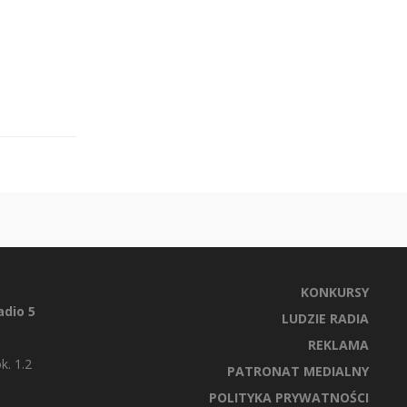
KONKURSY
dio 5
LUDZIE RADIA
REKLAMA
k. 1.2
PATRONAT MEDIALNY
POLITYKA PRYWATNOŚCI