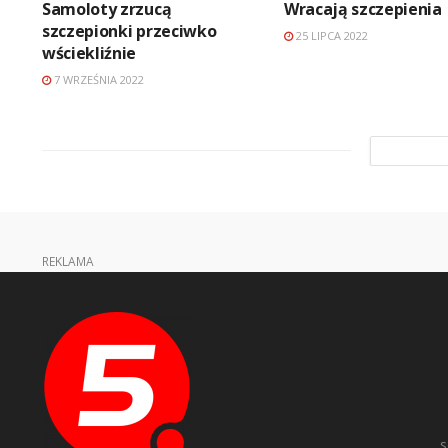
Samoloty zrzucą
Wracają szczepienia
szczepionki przeciwko
25 LIPCA 2022
wściekliźnie
7 WRZEŚNIA 2022
REKLAMA
s