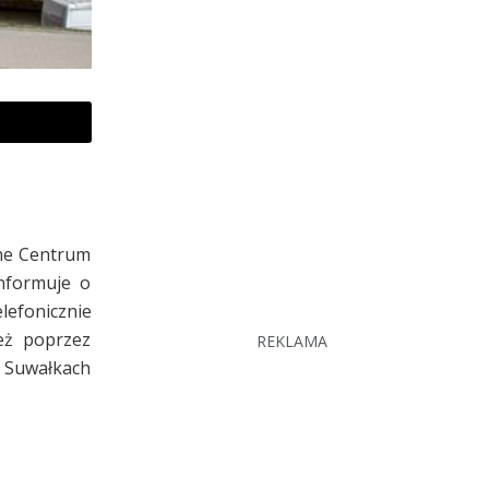
nne Centrum
nformuje o
lefonicznie
ież poprzez
REKLAMA
 Suwałkach