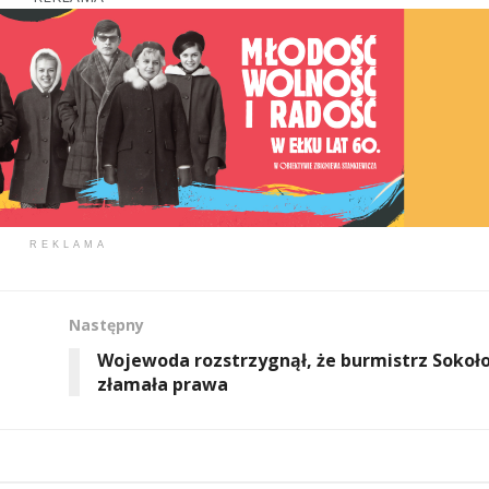
REKLAMA
Następny
Wojewoda rozstrzygnął, że burmistrz Sokoł
złamała prawa