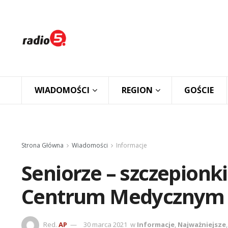
WIADOMOŚCI
REGION
GOŚCIE
Strona Główna
Wiadomości
Informacje
Seniorze – szczepionk
Centrum Medycznym
Red.
AP
30 marca 2021
w
Informacje
,
Najważniejsze