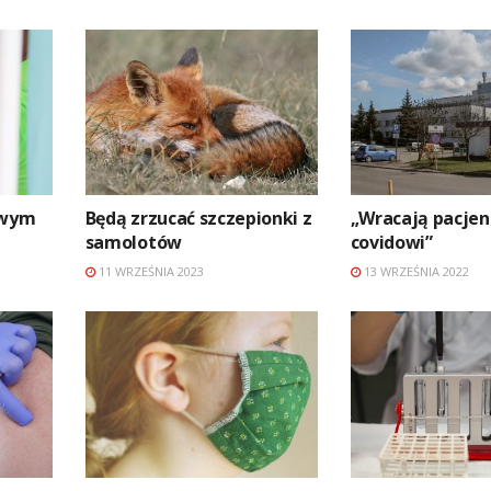
owym
Będą zrzucać szczepionki z
„Wracają pacjen
samolotów
covidowi”
11 WRZEŚNIA 2023
13 WRZEŚNIA 2022