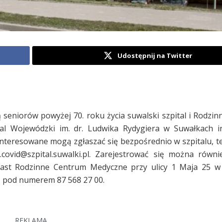
Udostępnij na Twitter
 seniorów powyżej 70. roku życia suwalski szpital i Rodzi
al Wojewódzki im. dr. Ludwika Rydygiera w Suwałkach i
interesowane mogą zgłaszać się bezpośrednio w szpitalu, te
covid@szpital.suwalki.pl. Zarejestrować się można równ
miast Rodzinne Centrum Medyczne przy ulicy 1 Maja 25 w
ą pod numerem 87 568 27 00.
REKLAMA