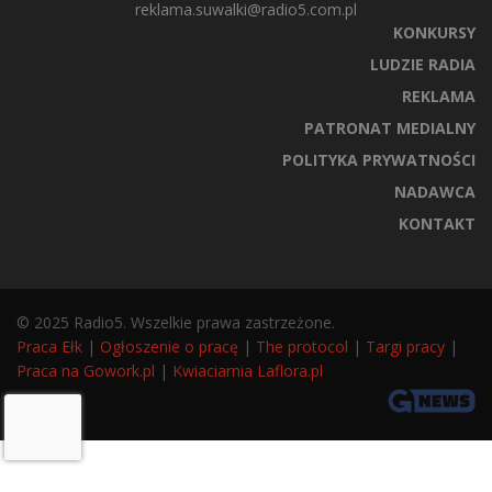
reklama.suwalki@radio5.com.pl
KONKURSY
LUDZIE RADIA
REKLAMA
PATRONAT MEDIALNY
POLITYKA PRYWATNOŚCI
NADAWCA
KONTAKT
© 2025 Radio5. Wszelkie prawa zastrzeżone.
Praca Ełk
|
Ogłoszenie o pracę
|
The protocol
|
Targi pracy
|
Praca na Gowork.pl
|
Kwiaciarnia Laflora.pl