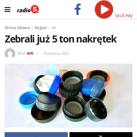
SŁUCHAJ
Strona Główna
Region
Ełk
Zebrali już 5 ton nakrętek
Red.
WK
10 marca 2021