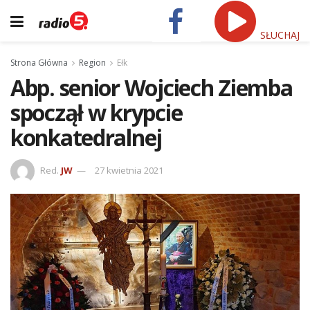
SŁUCHAJ
Strona Główna
Region
Ełk
Abp. senior Wojciech Ziemba
spoczął w krypcie
konkatedralnej
Red.
JW
27 kwietnia 2021