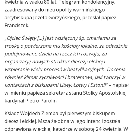
kwietnia w wieku 80 lat. Telegram kondolencyjny,
zaadresowany do metropolity warmińskiego
arcybiskupa Józefa Górzyńskiego, przesłał papież
Franciszek.
„Ojciec Święty […] jest wdzięczny śp. zmarłemu za
troskę o powierzone mu kościoły lokalne, za odważnie
podejmowane dzieła na rzecz ich rozwoju, za
organizację nowych struktur diecezji ełckiej i
wspieranie wielu procesów beatyfikacyjnych. Docenia
również klimat życzliwości i braterstwa, jaki tworzył w
kontaktach z biskupami Litwy, Łotwy i Estonii”
– napisał
w imieniu papieża sekretarz stanu Stolicy Apostolskiej
kardynał Pietro Parolin.
Ksiądz Wojciech Ziemba był pierwszym biskupem
diecezji ełckiej. Msza żałobna w jego intencji została
odprawiona w ełckiej katedrze w sobotę 24 kwietnia. W