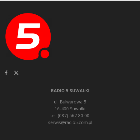
RADIO 5 SUWAŁKI
ul. Bulwarowa 5
16-400 Suwałki
tel. (087) 567 80 00
serwis@radio5.com.pl