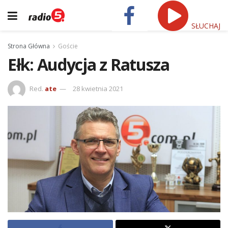
SŁUCHAJ
Strona Główna
Goście
Ełk: Audycja z Ratusza
Red.
ate
28 kwietnia 2021