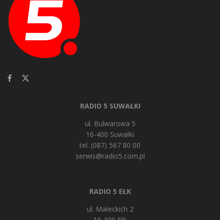
RADIO 5 SUWAŁKI
ul. Bulwarowa 5
16-400 Suwałki
tel. (087) 567 80 00
serwis@radio5.com.pl
RADIO 5 EŁK
ul. Małeckich 2
19-300 Ełk