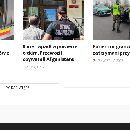
r
Kurier wpadł w powiecie
Kurier i migranc
ów z
ełckim. Przewoził
zatrzymani przy
obywateli Afganistanu
17 KWIETNIA 2026
20 MAJA 2026
POKAŻ WIĘCEJ