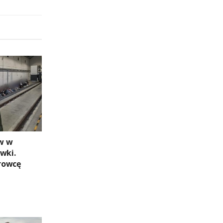
w w
wki.
rowcę