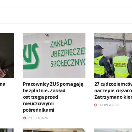
 na
Pracownicy ZUS pomagają
27 cudzoziemcó
bezpłatnie. Zakład
naczepie ciężaró
ostrzega przed
Zatrzymano kie
nieuczciwymi
11 LIPCA 2026
pośrednikami
22 LIPCA 2026