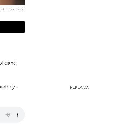
zdj. ilustracyjne
licjanci
 metody –
REKLAMA