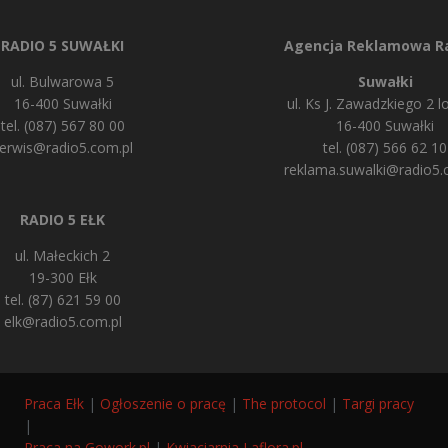
RADIO 5 SUWAŁKI
Agencja Reklamowa Ra
ul. Bulwarowa 5
Suwałki
16-400 Suwałki
ul. Ks J. Zawadzkiego 2 lo
tel. (087) 567 80 00
16-400 Suwałki
erwis@radio5.com.pl
tel. (087) 566 62 10
reklama.suwalki@radio5.
RADIO 5 EŁK
ul. Małeckich 2
19-300 Ełk
tel. (87) 621 59 00
elk@radio5.com.pl
Praca Ełk
|
Ogłoszenie o pracę
|
The protocol
|
Targi pracy
|
Praca na Gowork.pl
|
Kwiaciarnia Laflora.pl