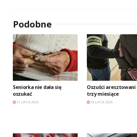
Podobne
Seniorka nie dała się
Oszuści aresztowani
oszukać
trzy miesiące
31 LIPCA 2026
24 LIPCA 2026