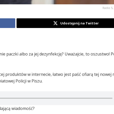
Radio 5, 
Udostępnij na Twitter
ie paczki albo za jej dezynfekcję? Uważajcie, to oszustwo! Po
j produktów w internecie, łatwo jest paść ofiarą tej nowej
towej Policji w Piszu.
ądającą wiadomość?