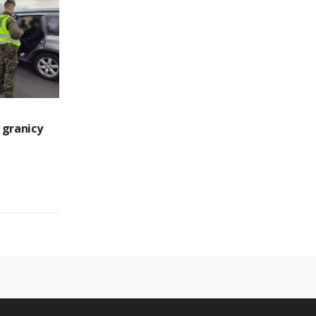
i
 granicy