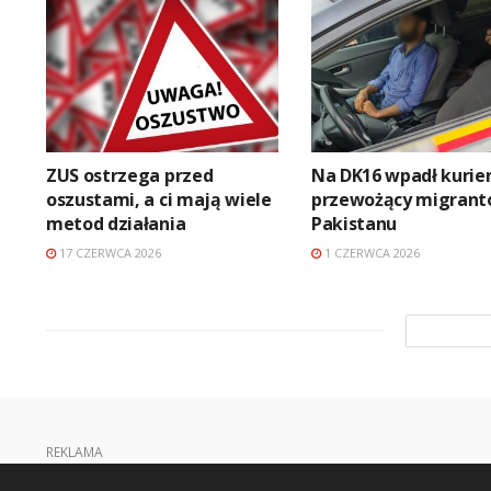
ZUS ostrzega przed
Na DK16 wpadł kurie
oszustami, a ci mają wiele
przewożący migrant
metod działania
Pakistanu
17 CZERWCA 2026
1 CZERWCA 2026
REKLAMA