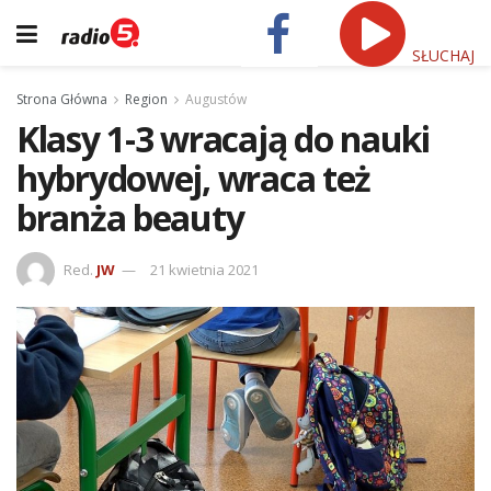
SŁUCHAJ
Strona Główna
Region
Augustów
Klasy 1-3 wracają do nauki
hybrydowej, wraca też
branża beauty
Red.
JW
21 kwietnia 2021