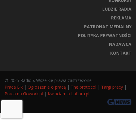
KONKURSY
LUDZIE RADIA
REKLAMA
PATRONAT MEDIALNY
POLITYKA PRYWATNOŚCI
NADAWCA
KONTAKT
© 2025 Radio5. Wszelkie prawa zastrzeżone.
Praca Ełk
|
Ogłoszenie o pracę
|
The protocol
|
Targi pracy
|
Praca na Gowork.pl
|
Kwiaciarnia Laflora.pl