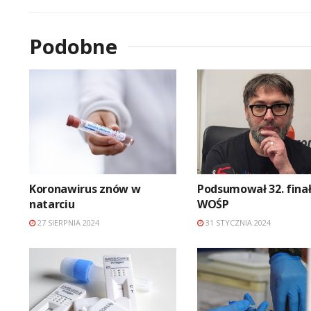
Podobne
Koronawirus znów w
Podsumował 32. fina
natarciu
WOŚP
27 SIERPNIA 2024
31 STYCZNIA 2024