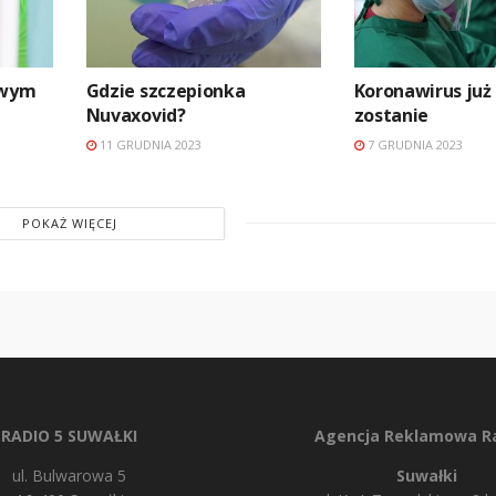
owym
Gdzie szczepionka
Koronawirus już
Nuvaxovid?
zostanie
11 GRUDNIA 2023
7 GRUDNIA 2023
POKAŻ WIĘCEJ
RADIO 5 SUWAŁKI
Agencja Reklamowa Ra
ul. Bulwarowa 5
Suwałki