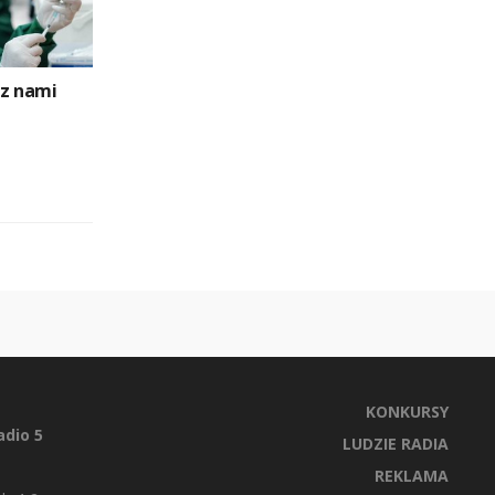
 z nami
KONKURSY
dio 5
LUDZIE RADIA
REKLAMA