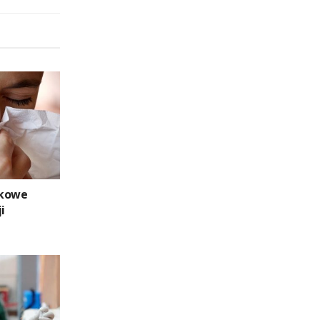
tkowe
i