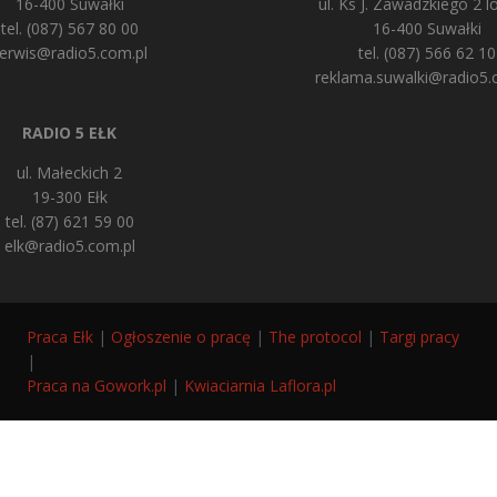
16-400 Suwałki
ul. Ks J. Zawadzkiego 2 lo
tel. (087) 567 80 00
16-400 Suwałki
erwis@radio5.com.pl
tel. (087) 566 62 10
reklama.suwalki@radio5.
RADIO 5 EŁK
ul. Małeckich 2
19-300 Ełk
tel. (87) 621 59 00
elk@radio5.com.pl
Praca Ełk
|
Ogłoszenie o pracę
|
The protocol
|
Targi pracy
|
Praca na Gowork.pl
|
Kwiaciarnia Laflora.pl