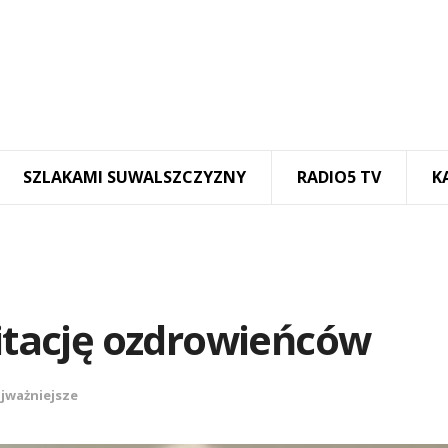
SZLAKAMI SUWALSZCZYZNY
RADIO5 TV
K
litację ozdrowieńców
jważniejsze