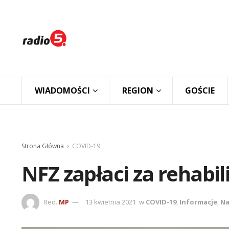
WIADOMOŚCI
REGION
GOŚCIE
Strona Główna
COVID-19
NFZ zapłaci za rehabi
Red.
MP
13 kwietnia 2021
w
COVID-19
,
Informacje
,
Na