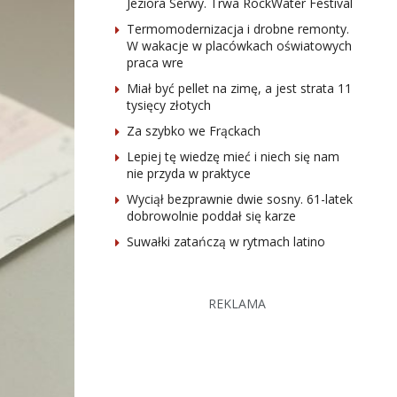
Jeziora Serwy. Trwa RockWater Festival
Termomodernizacja i drobne remonty.
W wakacje w placówkach oświatowych
praca wre
Miał być pellet na zimę, a jest strata 11
tysięcy złotych
Za szybko we Frąckach
Lepiej tę wiedzę mieć i niech się nam
nie przyda w praktyce
Wyciął bezprawnie dwie sosny. 61-latek
dobrowolnie poddał się karze
Suwałki zatańczą w rytmach latino
REKLAMA