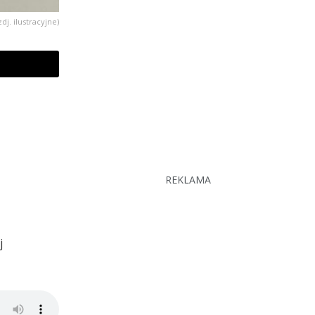
zdj. ilustracyjne)
REKLAMA
j