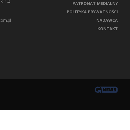
k. 1.2
PATRONAT MEDIALNY
POLITYKA PRYWATNOŚCI
com.pl
NADAWCA
KONTAKT