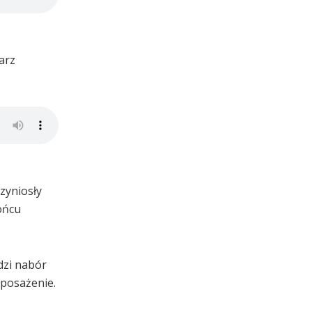
arz
rzyniosły
ońcu
dzi nabór
yposażenie.