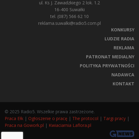
ul. Ks J. Zawadzkiego 2 lok. 1.2
16-400 Suwałki
tel. (087) 566 62 10
reklama.suwalki@radio5.com.pl
KONKURSY
LUDZIE RADIA
REKLAMA
PATRONAT MEDIALNY
POLITYKA PRYWATNOŚCI
NADAWCA
KONTAKT
© 2025 Radio5. Wszelkie prawa zastrzeżone.
Praca Ełk
|
Ogłoszenie o pracę
|
The protocol
|
Targi pracy
|
Praca na Gowork.pl
|
Kwiaciarnia Laflora.pl