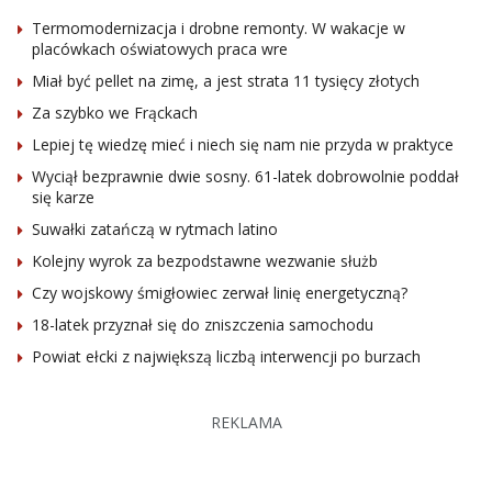
Termomodernizacja i drobne remonty. W wakacje w
placówkach oświatowych praca wre
Miał być pellet na zimę, a jest strata 11 tysięcy złotych
Za szybko we Frąckach
Lepiej tę wiedzę mieć i niech się nam nie przyda w praktyce
Wyciął bezprawnie dwie sosny. 61-latek dobrowolnie poddał
się karze
Suwałki zatańczą w rytmach latino
Kolejny wyrok za bezpodstawne wezwanie służb
Czy wojskowy śmigłowiec zerwał linię energetyczną?
18-latek przyznał się do zniszczenia samochodu
Powiat ełcki z największą liczbą interwencji po burzach
REKLAMA