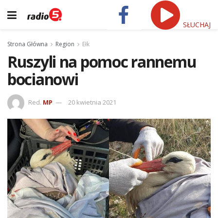
SŁUCHAJ
Strona Główna
Region
Ełk
Ruszyli na pomoc rannemu
bocianowi
Red.
MP
20 kwietnia 2021