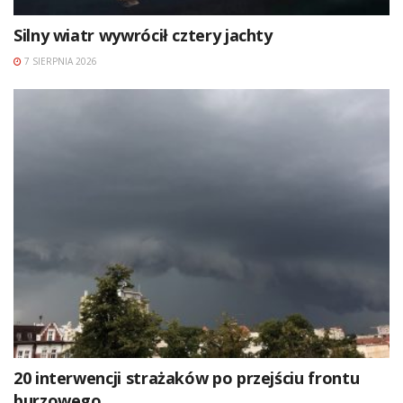
Silny wiatr wywrócił cztery jachty
7 SIERPNIA 2026
20 interwencji strażaków po przejściu frontu
burzowego