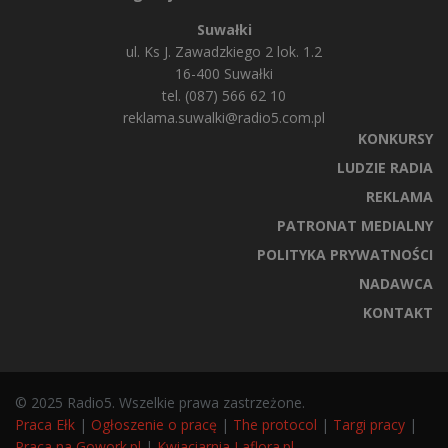
Suwałki
ul. Ks J. Zawadzkiego 2 lok. 1.2
16-400 Suwałki
tel. (087) 566 62 10
reklama.suwalki@radio5.com.pl
KONKURSY
LUDZIE RADIA
REKLAMA
PATRONAT MEDIALNY
POLITYKA PRYWATNOŚCI
NADAWCA
KONTAKT
© 2025 Radio5. Wszelkie prawa zastrzeżone.
Praca Ełk
|
Ogłoszenie o pracę
|
The protocol
|
Targi pracy
|
Praca na Gowork.pl
|
Kwiaciarnia Laflora.pl