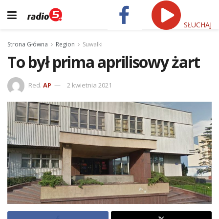
SŁUCHAJ
Strona Główna
Region
Suwałki
To był prima aprilisowy żart
Red.
AP
2 kwietnia 2021