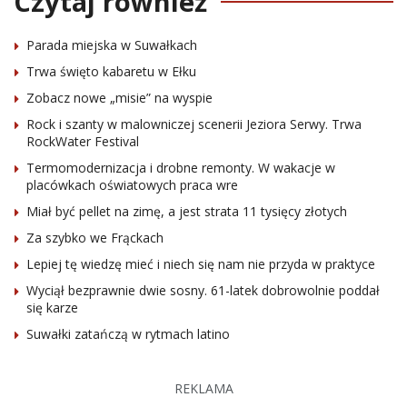
Czytaj również
Parada miejska w Suwałkach
Trwa święto kabaretu w Ełku
Zobacz nowe „misie” na wyspie
Rock i szanty w malowniczej scenerii Jeziora Serwy. Trwa
RockWater Festival
Termomodernizacja i drobne remonty. W wakacje w
placówkach oświatowych praca wre
Miał być pellet na zimę, a jest strata 11 tysięcy złotych
Za szybko we Frąckach
Lepiej tę wiedzę mieć i niech się nam nie przyda w praktyce
Wyciął bezprawnie dwie sosny. 61-latek dobrowolnie poddał
się karze
Suwałki zatańczą w rytmach latino
REKLAMA