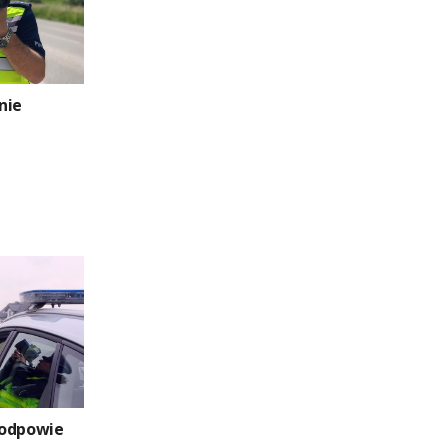
nie
 odpowie