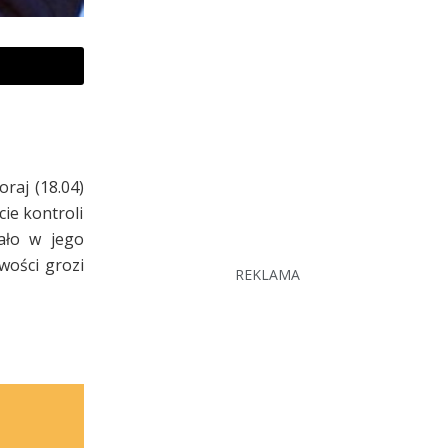
raj (18.04)
ie kontroli
ało w jego
wości grozi
REKLAMA