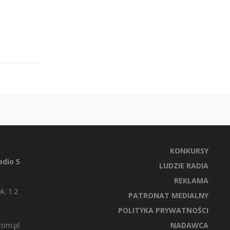
KONKURSY
dio 5
LUDZIE RADIA
REKLAMA
k. 1.2
PATRONAT MEDIALNY
POLITYKA PRYWATNOŚCI
com.pl
NADAWCA