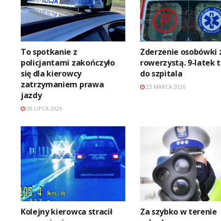
To spotkanie z
Zderzenie osobówki 
policjantami zakończyło
rowerzystą. 9-latek t
się dla kierowcy
do szpitala
zatrzymaniem prawa
23 MARCA 2026
jazdy
28 LIPCA 2026
Kolejny kierowca stracił
Za szybko w terenie