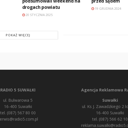
podsumowali weekend na
przed sądem
drogach powiatu
19 GRUDNIA 2024
20 STYCZNIA 2025
POKAŻ WIĘCEJ
RADIO 5 SUWAŁKI
Agencja Reklamowa Ra
ul. Bulwarowa 5
Suwałki
16-400 Suwałki
ul. Ks J. Zawadzkiego 2 lo
tel. (087) 567 80 00
16-400 Suwałki
erwis@radio5.com.pl
tel. (087) 566 62 10
reklama.suwalki@radio5.