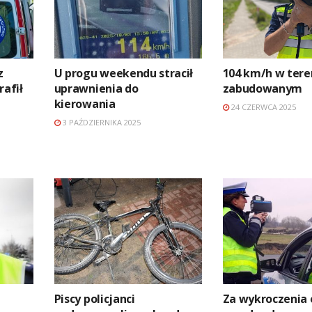
z
U progu weekendu stracił
104 km/h w tere
rafił
uprawnienia do
zabudowanym
kierowania
24 CZERWCA 2025
3 PAŹDZIERNIKA 2025
Piscy policjanci
Za wykroczenia