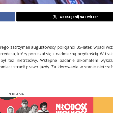
Udostępnij na Twitter
ego zatrzymali augustowscy policjanci. 35-latek wpadł wczo
cedesa, który poruszał się z nadmierną prędkością. W trakc
a był też nietrzeźwy. Wstępne badanie alkomatem wykaz
miast stracił prawo jazdy. Za kierowanie w stanie nietrzeź
REKLAMA