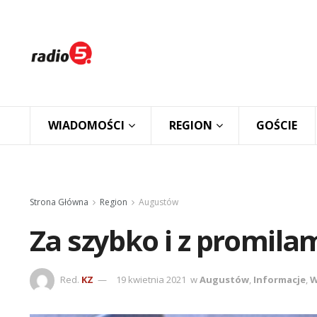
WIADOMOŚCI
REGION
GOŚCIE
Strona Główna
Region
Augustów
Za szybko i z promila
Red.
KZ
19 kwietnia 2021
w
Augustów
,
Informacje
,
W