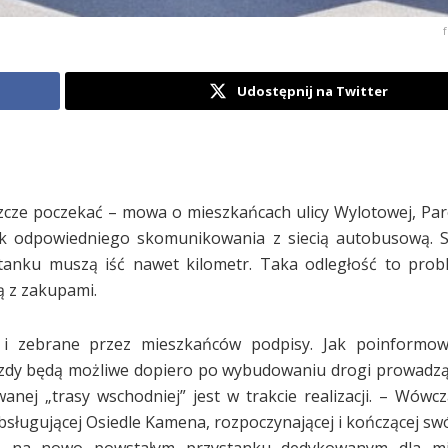
Udostępnij na Twitter
szcze poczekać – mowa o mieszkańcach ulicy Wylotowej, Pa
rak odpowiedniego skomunikowania z siecią autobusową. 
ystanku muszą iść nawet kilometr. Taka odległość to pro
ą z zakupami.
j i zebrane przez mieszkańców podpisy. Jak poinformow
azdy będą możliwe dopiero po wybudowaniu drogi prowadząc
nej „trasy wschodniej” jest w trakcie realizacji. – Wówc
bsługującej Osiedle Kamena, rozpoczynającej i kończącej swó
 się na nowo powstałym przystanku dedykowanym dla m