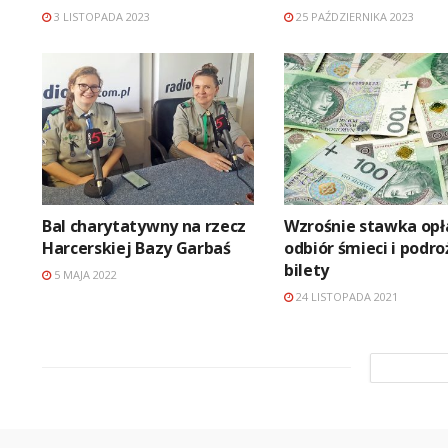
3 LISTOPADA 2023
25 PAŹDZIERNIKA 2023
Bal charytatywny na rzecz
Wzrośnie stawka opł
Harcerskiej Bazy Garbaś
odbiór śmieci i podro
bilety
5 MAJA 2022
24 LISTOPADA 2021