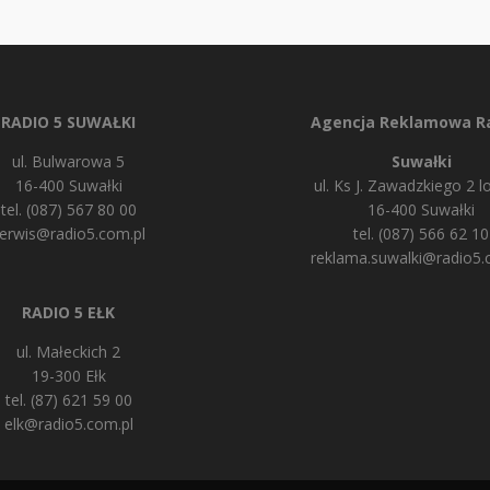
RADIO 5 SUWAŁKI
Agencja Reklamowa Ra
ul. Bulwarowa 5
Suwałki
16-400 Suwałki
ul. Ks J. Zawadzkiego 2 lo
tel. (087) 567 80 00
16-400 Suwałki
erwis@radio5.com.pl
tel. (087) 566 62 10
reklama.suwalki@radio5.
RADIO 5 EŁK
ul. Małeckich 2
19-300 Ełk
tel. (87) 621 59 00
elk@radio5.com.pl