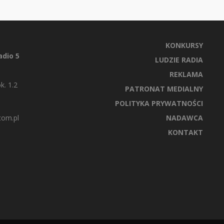
KONKURSY
dio 5
LUDZIE RADIA
REKLAMA
k. 1.2
PATRONAT MEDIALNY
POLITYKA PRYWATNOŚCI
com.pl
NADAWCA
KONTAKT