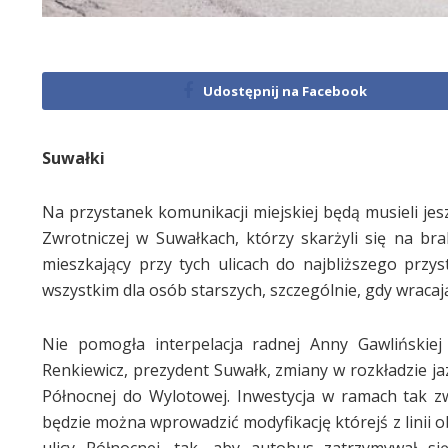
Udostępnij na Facebook
Suwałki
Na przystanek komunikacji miejskiej będą musieli je
Zwrotniczej w Suwałkach, którzy skarżyli się na b
mieszkający przy tych ulicach do najbliższego prz
wszystkim dla osób starszych, szczególnie, gdy wracaj
Nie pomogła interpelacja radnej Anny Gawlińskie
Renkiewicz, prezydent Suwałk, zmiany w rozkładzie j
Północnej do Wylotowej. Inwestycja w ramach tak zwa
będzie można wprowadzić modyfikację którejś z linii o
ulicy Północnej, tak, aby autobus zatrzymywał