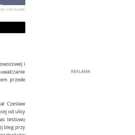
foto: UM Suwałki
rowozowej i
Suwalczanie
REKLAMA
blem przede
ał Czesław
ej od ulicy
zas testowo
j bieg przy
ieszkańców