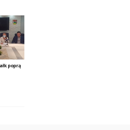
ałk poprą