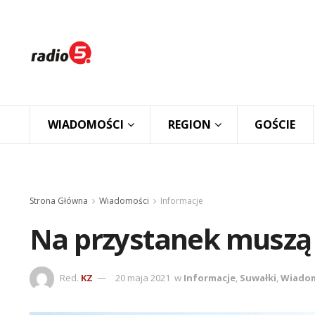
WIADOMOŚCI
REGION
GOŚCIE
Strona Główna
Wiadomości
Informacje
Na przystanek muszą
Red.
KZ
20 maja 2021
w
Informacje
,
Suwałki
,
Wiadom