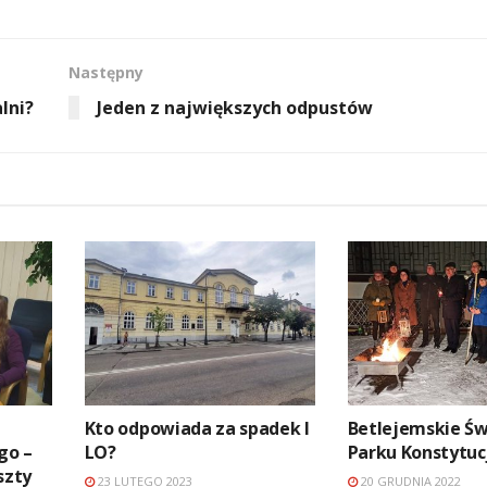
Następny
lni?
Jeden z największych odpustów
Kto odpowiada za spadek I
Betlejemskie Św
go –
LO?
Parku Konstytuc
szty
23 LUTEGO 2023
20 GRUDNIA 2022