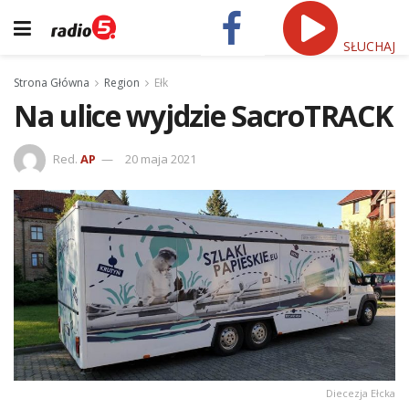
SŁUCHAJ
Strona Główna
Region
Ełk
Na ulice wyjdzie SacroTRACK
Red.
AP
20 maja 2021
Diecezja Ełcka