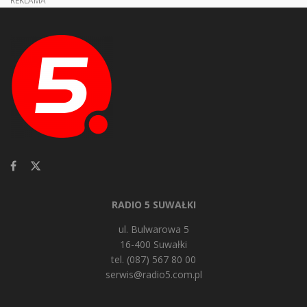
RADIO 5 SUWAŁKI
ul. Bulwarowa 5
16-400 Suwałki
tel. (087) 567 80 00
serwis@radio5.com.pl