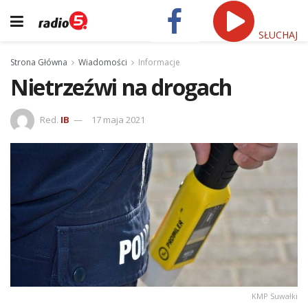
SŁUCHAJ
Strona Główna
Wiadomości
Informacje
Nietrzeźwi na drogach
Red.
IB
17 maja 2021
KMP Suwałki