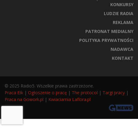
KONKURSY
LUDZIE RADIA
REKLAMA
PATRONAT MEDIALNY
POLITYKA PRYWATNOŚCI
NADAWCA
KONTAKT
© 2025 Radio5. Wszelkie prawa zastrzeżone.
Praca Ełk
|
Ogłoszenie o pracę
|
The protocol
|
Targi pracy
|
Praca na Gowork.pl
|
Kwiaciarnia Laflora.pl