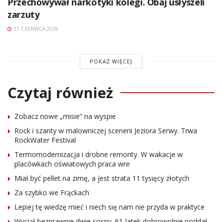
Przechowywał narkotyki kolegi. Obaj usłyszeli
zarzuty
11 CZERWCA 2026
POKAŻ WIĘCEJ
Czytaj również
Zobacz nowe „misie” na wyspie
Rock i szanty w malowniczej scenerii Jeziora Serwy. Trwa
RockWater Festival
Termomodernizacja i drobne remonty. W wakacje w
placówkach oświatowych praca wre
Miał być pellet na zimę, a jest strata 11 tysięcy złotych
Za szybko we Frąckach
Lepiej tę wiedzę mieć i niech się nam nie przyda w praktyce
Wyciął bezprawnie dwie sosny. 61-latek dobrowolnie poddał