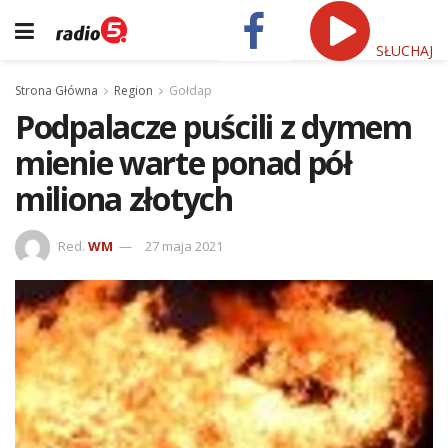
SŁUCHAJ
Strona Główna
Region
Gołdap
Podpalacze puścili z dymem
mienie warte ponad pół
miliona złotych
Red.
WM
27 maja 2021