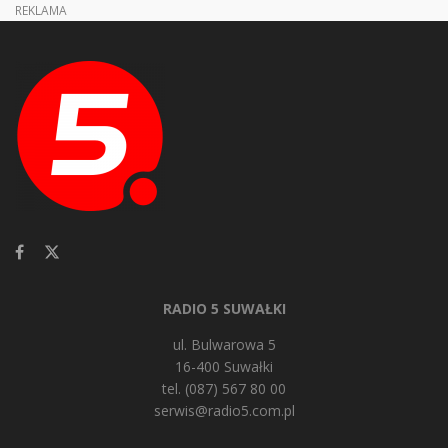
REKLAMA
RADIO 5 SUWAŁKI
ul. Bulwarowa 5
16-400 Suwałki
tel. (087) 567 80 00
serwis@radio5.com.pl