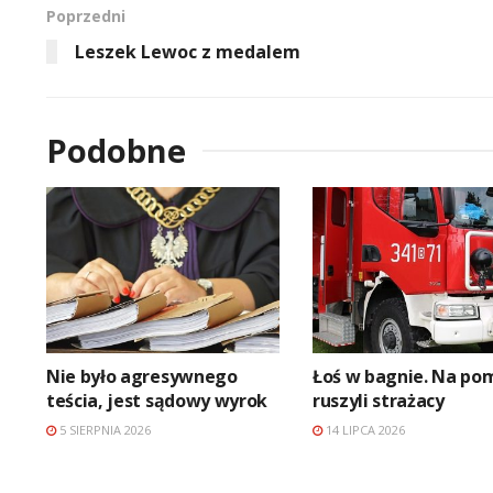
Poprzedni
Leszek Lewoc z medalem
Podobne
Nie było agresywnego
Łoś w bagnie. Na po
teścia, jest sądowy wyrok
ruszyli strażacy
5 SIERPNIA 2026
14 LIPCA 2026