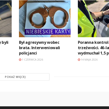
 byli
Był agresywny wobec
Poranna kontrol
brata. Interweniowali
trzeźwości. 46-l
policjanci
wydmuchał 1,5 p
1 CZERWCA 2026
14 MAJA 2026
POKAŻ WIĘCEJ