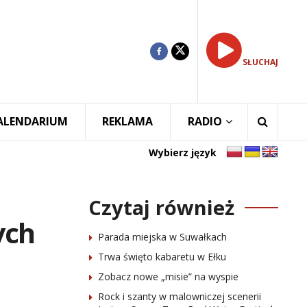
SŁUCHAJ
ALENDARIUM
REKLAMA
RADIO
Wybierz język
Czytaj również
ych
Parada miejska w Suwałkach
Trwa święto kabaretu w Ełku
Zobacz nowe „misie” na wyspie
Rock i szanty w malowniczej scenerii