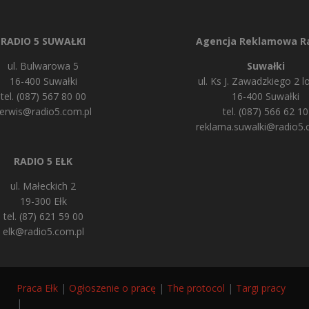
RADIO 5 SUWAŁKI
Agencja Reklamowa Ra
ul. Bulwarowa 5
Suwałki
16-400 Suwałki
ul. Ks J. Zawadzkiego 2 lo
tel. (087) 567 80 00
16-400 Suwałki
erwis@radio5.com.pl
tel. (087) 566 62 10
reklama.suwalki@radio5.
RADIO 5 EŁK
ul. Małeckich 2
19-300 Ełk
tel. (87) 621 59 00
elk@radio5.com.pl
Praca Ełk
|
Ogłoszenie o pracę
|
The protocol
|
Targi pracy
|