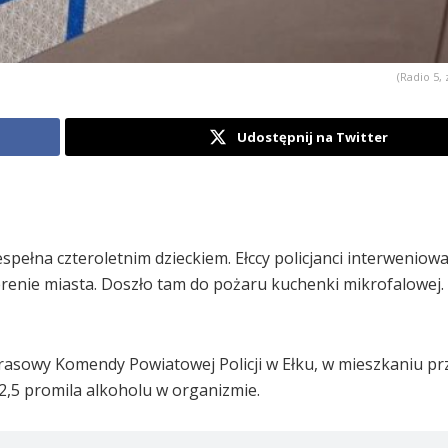
(Radio 5, 
Udostępnij na Twitter
espełna czteroletnim dzieckiem. Ełccy policjanci interweniowa
erenie miasta. Doszło tam do pożaru kuchenki mikrofalowej.
prasowy Komendy Powiatowej Policji w Ełku, w mieszkaniu p
 2,5 promila alkoholu w organizmie.