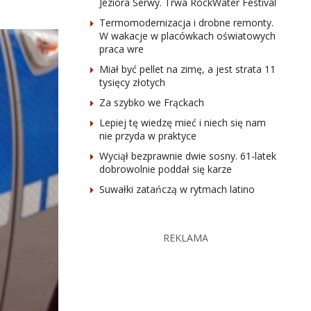
Jeziora Serwy. Trwa RockWater Festival
Termomodernizacja i drobne remonty.
W wakacje w placówkach oświatowych
praca wre
Miał być pellet na zimę, a jest strata 11
tysięcy złotych
Za szybko we Frąckach
Lepiej tę wiedzę mieć i niech się nam
nie przyda w praktyce
Wyciął bezprawnie dwie sosny. 61-latek
dobrowolnie poddał się karze
Suwałki zatańczą w rytmach latino
REKLAMA