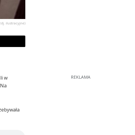
zdj. ilustracyjne)
REKLAMA
li w
 Na
rzebywała