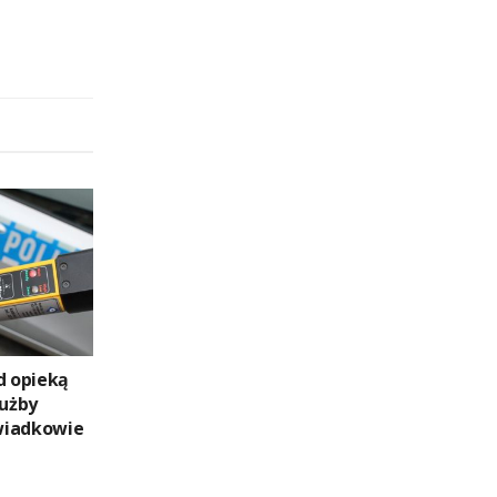
d opieką
łużby
wiadkowie