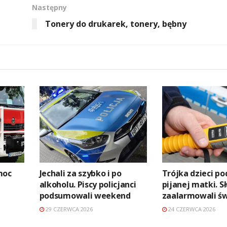
Następny
Tonery do drukarek, tonery, bębny
moc
Jechali za szybko i po
Trójka dzieci po
alkoholu. Piscy policjanci
pijanej matki. S
podsumowali weekend
zaalarmowali ś
29 CZERWCA 2026
24 CZERWCA 2026