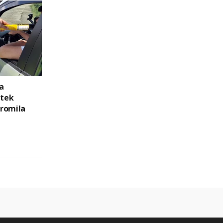
a
atek
romila