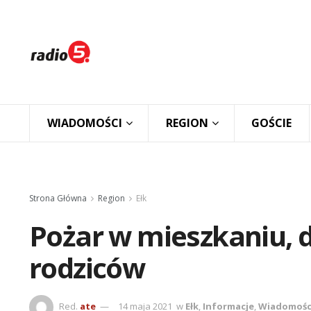
WIADOMOŚCI
REGION
GOŚCIE
Strona Główna
Region
Ełk
Pożar w mieszkaniu, d
rodziców
Red.
ate
14 maja 2021
w
Ełk
,
Informacje
,
Wiadomośc