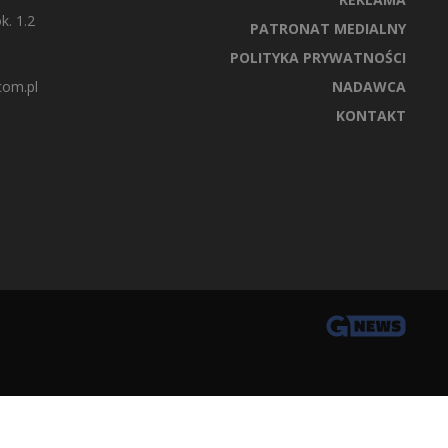
k. 1.2
PATRONAT MEDIALNY
POLITYKA PRYWATNOŚCI
com.pl
NADAWCA
KONTAKT