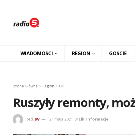
WIADOMOŚCI
REGION
GOŚCIE
Strona Główna
Region
Ełk
Ruszyły remonty, moż
Red.
JW
21 maja 2021
w
Ełk
,
Informacje