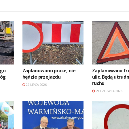
ego
Zaplanowano prace, nie
Zaplanowano fr
róg
będzie przejazdu
ulic. Będą utrud
ruchu
29 LIPCA 2026
29 CZERWCA 2026