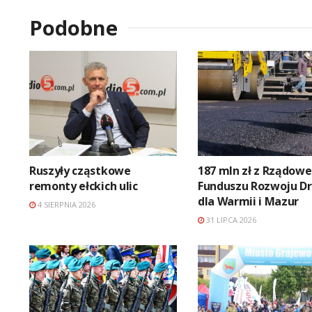
Podobne
Ruszyły cząstkowe
187 mln zł z Rządow
remonty ełckich ulic
Funduszu Rozwoju D
dla Warmii i Mazur
4 SIERPNIA 2026
31 LIPCA 2026