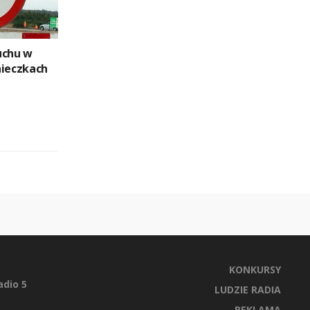
uchu w
nieczkach
KONKURSY
dio 5
LUDZIE RADIA
REKLAMA