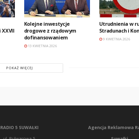
Kolejne inwestycje
Utrudnienia w r
 XXVII
drogowe z rządowym
Stradunach i Ko
dofinansowaniem
9 KWIETNIA 2026
13 KWIETNIA 2026
POKAŻ WIĘCEJ
RADIO 5 SUWAŁKI
Agencja Reklamowa Ra
ul. Bulwarowa 5
Suwałki