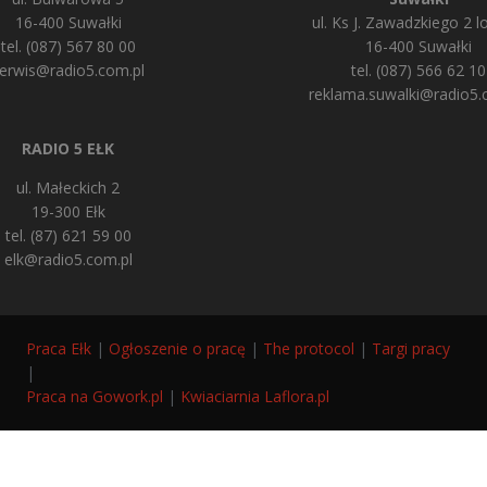
16-400 Suwałki
ul. Ks J. Zawadzkiego 2 lo
tel. (087) 567 80 00
16-400 Suwałki
erwis@radio5.com.pl
tel. (087) 566 62 10
reklama.suwalki@radio5.
RADIO 5 EŁK
ul. Małeckich 2
19-300 Ełk
tel. (87) 621 59 00
elk@radio5.com.pl
Praca Ełk
|
Ogłoszenie o pracę
|
The protocol
|
Targi pracy
|
Praca na Gowork.pl
|
Kwiaciarnia Laflora.pl