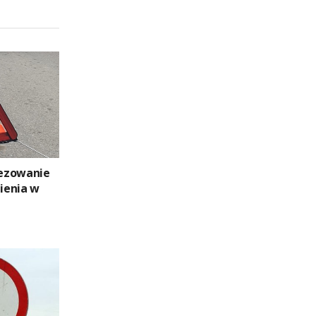
ezowanie
nienia w