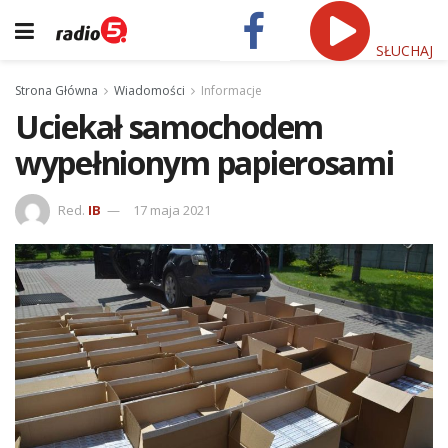
SŁUCHAJ
Strona Główna
Wiadomości
Informacje
Uciekał samochodem
wypełnionym papierosami
Red.
IB
17 maja 2021