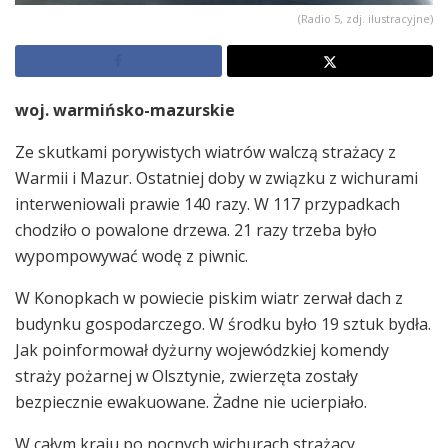
(Radio 5, zdj. ilustracyjne)
woj. warmińsko-mazurskie
Ze skutkami porywistych wiatrów walczą strażacy z
Warmii i Mazur. Ostatniej doby w związku z wichurami
interweniowali prawie 140 razy. W 117 przypadkach
chodziło o powalone drzewa. 21 razy trzeba było
wypompowywać wodę z piwnic.
W Konopkach w powiecie piskim wiatr zerwał dach z
budynku gospodarczego. W środku było 19 sztuk bydła.
Jak poinformował dyżurny wojewódzkiej komendy
straży pożarnej w Olsztynie, zwierzęta zostały
bezpiecznie ewakuowane. Żadne nie ucierpiało.
W całym kraju po nocnych wichurach strażacy