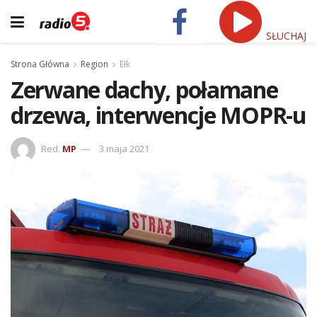
SŁUCHAJ
Strona Główna
Region
Ełk
Zerwane dachy, połamane
drzewa, interwencje MOPR-u
Red.
MP
3 maja 2021