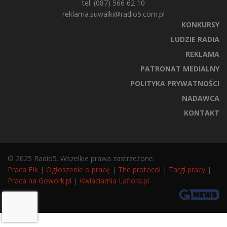
tel. (087) 566 62 10
reklama.suwalki@radio5.com.pl
KONKURSY
LUDZIE RADIA
REKLAMA
PATRONAT MEDIALNY
POLITYKA PRYWATNOŚCI
NADAWCA
KONTAKT
© 2025 Radio5. Wszelkie prawa zastrzeżone.
Praca Ełk
|
Ogłoszenie o pracę
|
The protocol
|
Targi pracy
|
Praca na Gowork.pl
|
Kwiaciarnia Laflora.pl