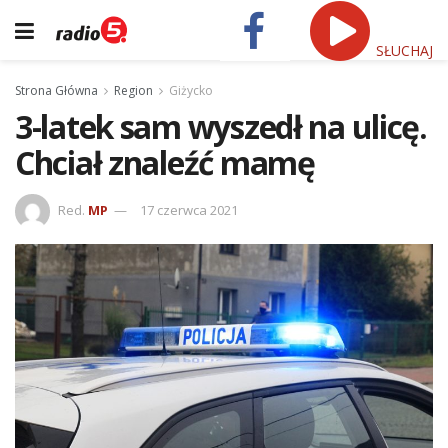
SŁUCHAJ
Strona Główna
Region
Giżycko
3-latek sam wyszedł na ulicę.
Chciał znaleźć mamę
Red.
MP
17 czerwca 2021