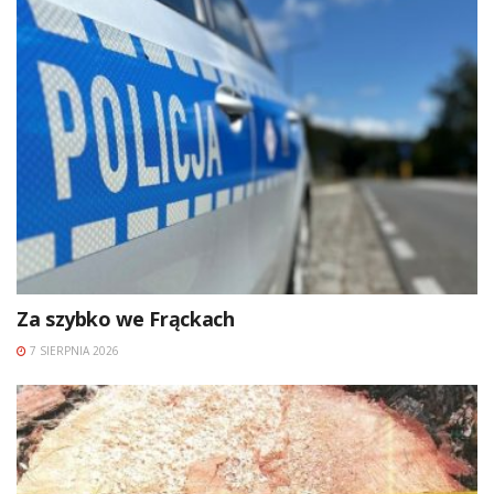
Za szybko we Frąckach
7 SIERPNIA 2026