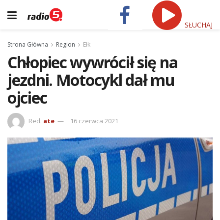
SŁUCHAJ
Strona Główna
Region
Ełk
Chłopiec wywrócił się na
jezdni. Motocykl dał mu
ojciec
Red.
ate
16 czerwca 2021