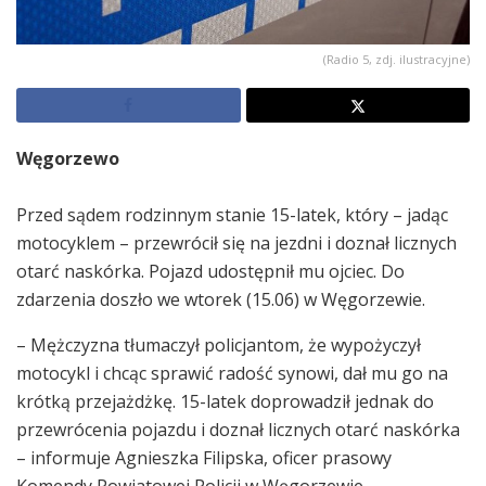
(Radio 5, zdj. ilustracyjne)
Węgorzewo
Przed sądem rodzinnym stanie 15-latek, który – jadąc
motocyklem – przewrócił się na jezdni i doznał licznych
otarć naskórka. Pojazd udostępnił mu ojciec. Do
zdarzenia doszło we wtorek (15.06) w Węgorzewie.
– Mężczyzna tłumaczył policjantom, że wypożyczył
motocykl i chcąc sprawić radość synowi, dał mu go na
krótką przejażdżkę. 15-latek doprowadził jednak do
przewrócenia pojazdu i doznał licznych otarć naskórka
– informuje Agnieszka Filipska, oficer prasowy
Komendy Powiatowej Policji w Węgorzewie.