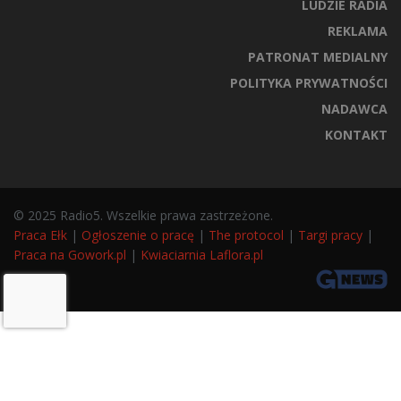
LUDZIE RADIA
REKLAMA
PATRONAT MEDIALNY
POLITYKA PRYWATNOŚCI
NADAWCA
KONTAKT
© 2025 Radio5. Wszelkie prawa zastrzeżone.
Praca Ełk
|
Ogłoszenie o pracę
|
The protocol
|
Targi pracy
|
Praca na Gowork.pl
|
Kwiaciarnia Laflora.pl