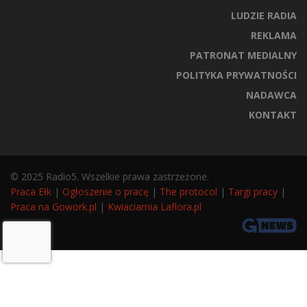
LUDZIE RADIA
REKLAMA
PATRONAT MEDIALNY
POLITYKA PRYWATNOŚCI
NADAWCA
KONTAKT
© 2025 Radio5. Wszelkie prawa zastrzeżone.
Praca Ełk
|
Ogłoszenie o pracę
|
The protocol
|
Targi pracy
|
Praca na Gowork.pl
|
Kwiaciarnia Laflora.pl